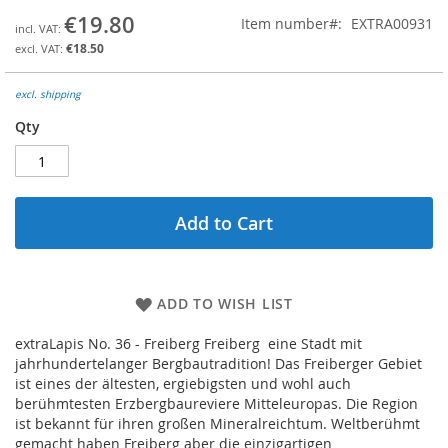
the
€19.80
Item number
EXTRA00931
beginning
€18.50
of
the
images
excl. shipping
gallery
Qty
Add to Cart
ADD TO WISH LIST
extraLapis No. 36 - Freiberg Freiberg  eine Stadt mit
jahrhundertelanger Bergbautradition! Das Freiberger Gebiet
ist eines der ältesten, ergiebigsten und wohl auch
berühmtesten Erzbergbaureviere Mitteleuropas. Die Region
ist bekannt für ihren großen Mineralreichtum. Weltberühmt
gemacht haben Freiberg aber die einzigartigen