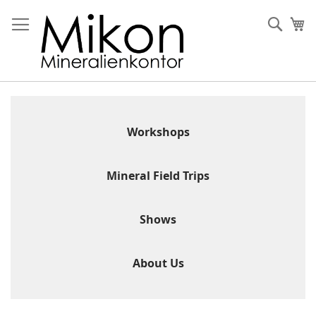
Skip
to
Sear
My
Content
Workshops
Mineral Field Trips
Shows
About Us