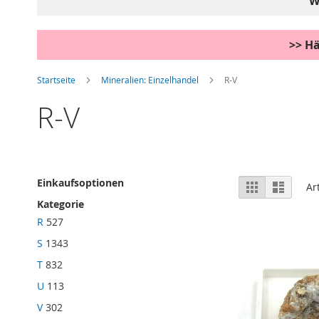
W
>> Hä
Startseite
Mineralien: Einzelhandel
R-V
R-V
Anzeigen
Einkaufsoptionen
Liste
Liste
Ar
als
Kategorie
R
527
S
1343
T
832
U
113
V
302