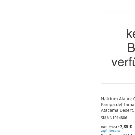
ZUR
ZUR
ZUR
WUNSCHLISTE
WUNSCHLISTE
WUNSCHLISTE
HINZUFÜGEN
HINZUFÜGEN
HINZUFÜGEN
Natrium Alaun; C
Pampa del Tamaru
Atacama Desert,
SKU: N1014886
7,35 €
zzgl. Versand