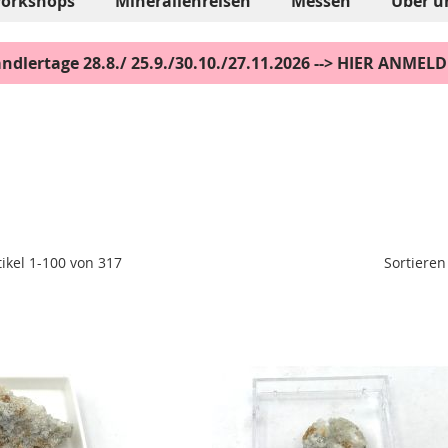
orkshops
Mineralienreisen
Messen
Über u
ndlertage 28.8./ 25.9./30.10./27.11.2026 --> HIER ANMEL
Sortieren
tikel
1
-
100
von
317