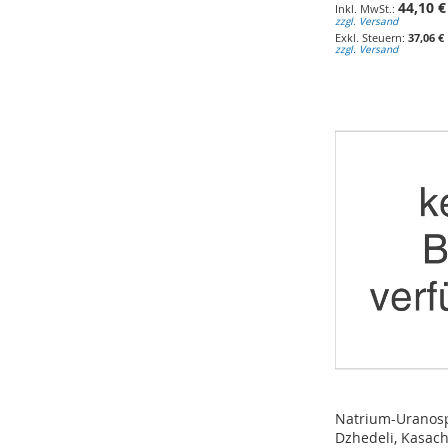
44,10 €
zzgl. Versand
37,06 €
zzgl. Versand
In den Warenkorb
In den Warenkorb
In den Warenkorb
ZUR
ZUR
ZUR
WUNSCHLISTE
WUNSCHLISTE
WUNSCHLISTE
HINZUFÜGEN
HINZUFÜGEN
HINZUFÜGEN
Natrium-Uranospi
Dzhedeli, Kasach