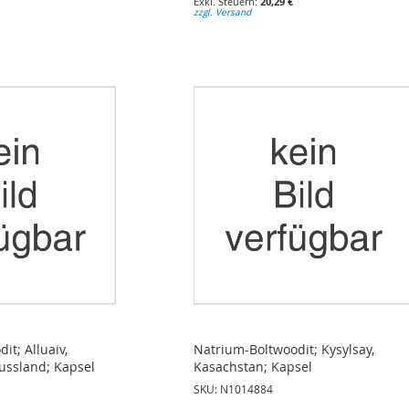
20,29 €
zzgl. Versand
it; Alluaiv,
Natrium-Boltwoodit; Kysylsay,
Russland; Kapsel
Kasachstan; Kapsel
SKU: N1014884