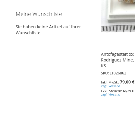
Meine Wunschliste
Sie haben keine Artikel auf Ihrer
Wunschliste.
Antofagastait xx
Rodriguez Mine, 
KS
SKU: L1026862
79,00 €
zzgl. Versand
66,39 €
zzgl. Versand
In den Warenkorb
In den Warenkorb
In den Warenkorb
ZUR
ZUR
ZUR
WUNSCHLISTE
WUNSCHLISTE
WUNSCHLISTE