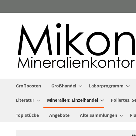
Zum
Inhalt
springen
Großposten
Großhandel
Laborprogramm
Literatur
Mineralien: Einzelhandel
Poliertes, 
Top Stücke
Angebote
Alte Sammlungen
Fl