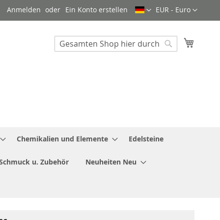
Sprache
Währung
Anmelden
Ein Konto erstellen
EUR - Euro
Mein W
Search
Search
Chemikalien und Elemente
Edelsteine
Schmuck u. Zubehör
Neuheiten Neu