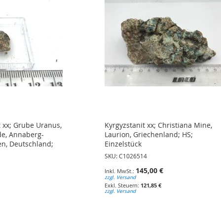
 xx; Grube Uranus,
Kyrgyzstanit xx; Christiana Mine,
de, Annaberg-
Laurion, Griechenland; HS;
en, Deutschland;
Einzelstück
SKU: C1026514
145,00 €
zzgl. Versand
121,85 €
zzgl. Versand