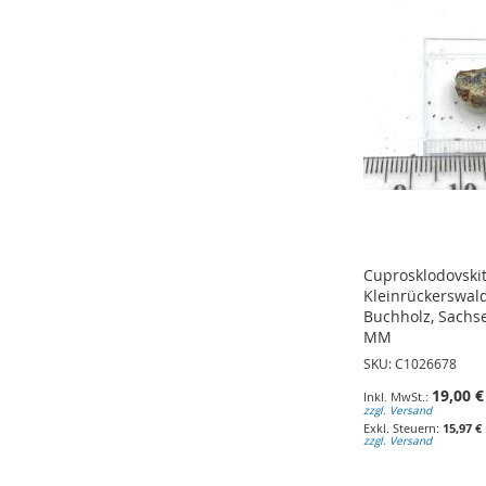
HINZUFÜGEN
HINZUFÜGEN
HINZUFÜGEN
Cuprosklodovskit
Kleinrückerswal
Buchholz, Sachs
MM
SKU: C1026678
19,00 €
zzgl. Versand
15,97 €
zzgl. Versand
In den Warenkorb
In den Warenkorb
In den Warenkorb