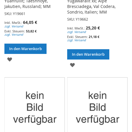
Yuanfuliit; Taeshnoye,
Yugawaralit xx; Alpe
Jakutien, Russland; MM
Bresciadega, Val Codera,
Sondrio, Italien; MM
SKU: Y19661
SKU: Y19662
64,05 €
zzgl. Versand
25,20 €
53,82 €
zzgl. Versand
zzgl. Versand
21,18 €
zzgl. Versand
In den Warenkorb
In den Warenkorb
ZUR
ZUR
WUNSCHLISTE
WUNSCHLISTE
HINZUFÜGEN
HINZUFÜGEN