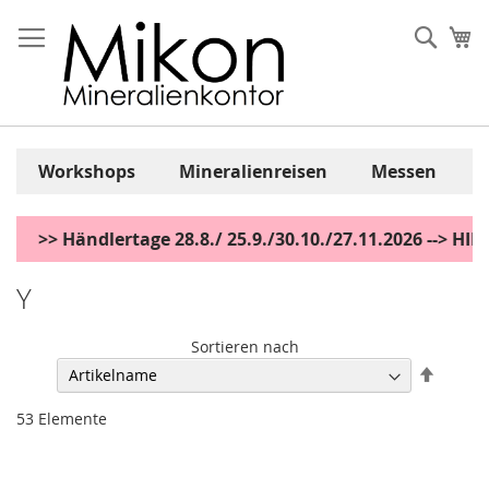
Zum
Inhalt
Sear
Me
springen
Workshops
Mineralienreisen
Messen
>> Händlertage 28.8./ 25.9./30.10./27.11.2026 --> H
Y
Sortieren nach
Abstei
sortier
53
Elemente