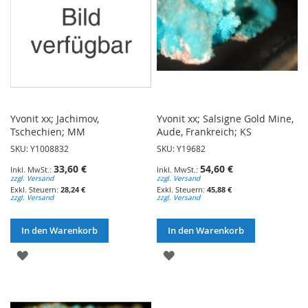
Yvonit xx; Jachimov,
Yvonit xx; Salsigne Gold Mine,
Tschechien; MM
Aude, Frankreich; KS
SKU: Y1008832
SKU: Y19682
33,60 €
54,60 €
zzgl. Versand
zzgl. Versand
28,24 €
45,88 €
zzgl. Versand
zzgl. Versand
In den Warenkorb
In den Warenkorb
ZUR
ZUR
WUNSCHLISTE
WUNSCHLISTE
HINZUFÜGEN
HINZUFÜGEN