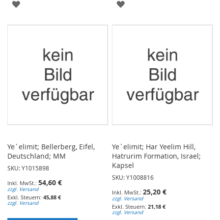
ZUR
ZUR
WUNSCHLISTE
WUNSCHLISTE
HINZUFÜGEN
HINZUFÜGEN
Ye´elimit; Bellerberg, Eifel,
Ye´elimit; Har Yeelim Hill,
Deutschland; MM
Hatrurim Formation, Israel;
Kapsel
SKU: Y1015898
SKU: Y1008816
54,60 €
zzgl. Versand
25,20 €
45,88 €
zzgl. Versand
zzgl. Versand
21,18 €
zzgl. Versand