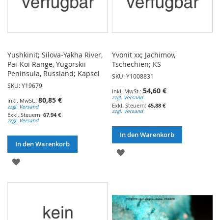
Yushkinit; Silova-Yakha River,
Yvonit xx; Jachimov,
Pai-Koi Range, Yugorskii
Tschechien; KS
Peninsula, Russland; Kapsel
SKU: Y1008831
SKU: Y19679
54,60 €
zzgl. Versand
80,85 €
45,88 €
zzgl. Versand
zzgl. Versand
67,94 €
zzgl. Versand
In den Warenkorb
In den Warenkorb
ZUR
ZUR
WUNSCHLISTE
WUNSCHLISTE
HINZUFÜGEN
HINZUFÜGEN