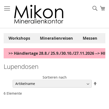
Zum
Inhalt
Sear
Me
springen
Workshops
Mineralienreisen
Messen
>> Händlertage 28.8./ 25.9./30.10./27.11.2026 --> H
Lupendosen
Sortieren nach
Abstei
sortier
6
Elemente