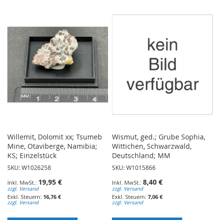
WUNSCHLISTE
WUNSCHLISTE
HINZUFÜGEN
HINZUFÜGEN
Willemit, Dolomit xx; Tsumeb
Wismut, ged.; Grube Sophia,
Mine, Otaviberge, Namibia;
Wittichen, Schwarzwald,
KS; Einzelstück
Deutschland; MM
SKU: W1026258
SKU: W1015866
19,95 €
8,40 €
zzgl. Versand
zzgl. Versand
16,76 €
7,06 €
zzgl. Versand
zzgl. Versand