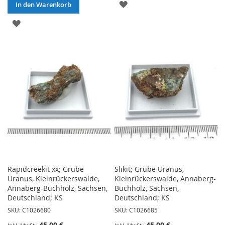
ZUR
In den Warenkorb
WUNSCHLISTE
ZUR
HINZUFÜGEN
WUNSCHLISTE
HINZUFÜGEN
Rapidcreekit xx; Grube
Slikit; Grube Uranus,
Uranus, Kleinrückerswalde,
Kleinrückerswalde, Annaberg-
Annaberg-Buchholz, Sachsen,
Buchholz, Sachsen,
Deutschland; KS
Deutschland; KS
SKU: C1026680
SKU: C1026685
45,00 €
45,00 €