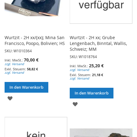
Wurtzit - 2H xx/(xx); Mina San
Wurtzit - 2H xx; Grube
Francisco, Poopo, Bolivien; HS
Lengenbach, Binntal, Wallis,
Schweiz; MM
SKU: W1010364
SKU: W1018764
70,00 €
zzgl. Versand
25,20 €
58,82 €
zzgl. Versand
zzgl. Versand
21,18 €
zzgl. Versand
In den Warenkorb
In den Warenkorb
ZUR
ZUR
WUNSCHLISTE
WUNSCHLISTE
HINZUFÜGEN
HINZUFÜGEN