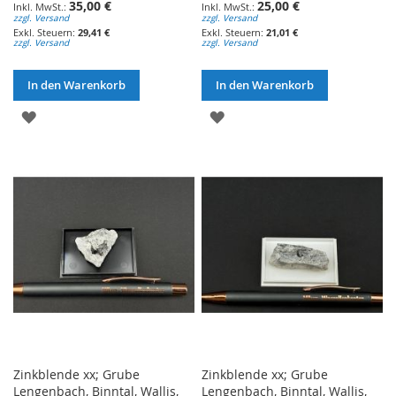
35,00 €
25,00 €
zzgl. Versand
zzgl. Versand
29,41 €
21,01 €
zzgl. Versand
zzgl. Versand
In den Warenkorb
In den Warenkorb
ZUR
ZUR
WUNSCHLISTE
WUNSCHLISTE
HINZUFÜGEN
HINZUFÜGEN
Zinkblende xx; Grube
Zinkblende xx; Grube
Lengenbach, Binntal, Wallis,
Lengenbach, Binntal, Wallis,