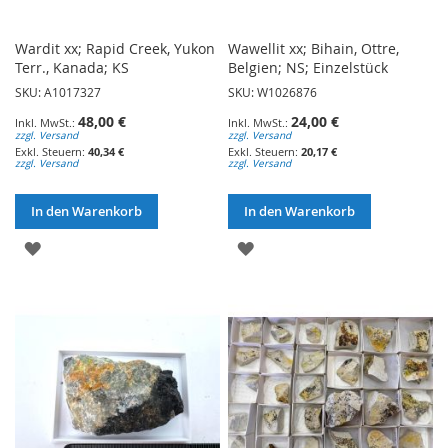
Wardit xx; Rapid Creek, Yukon
Wawellit xx; Bihain, Ottre,
Terr., Kanada; KS
Belgien; NS; Einzelstück
SKU: A1017327
SKU: W1026876
48,00 €
24,00 €
zzgl. Versand
zzgl. Versand
40,34 €
20,17 €
zzgl. Versand
zzgl. Versand
In den Warenkorb
In den Warenkorb
ZUR
ZUR
WUNSCHLISTE
WUNSCHLISTE
HINZUFÜGEN
HINZUFÜGEN