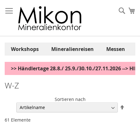
Zum
Inhalt
Sear
Me
springen
Workshops
Mineralienreisen
Messen
>> Händlertage 28.8./ 25.9./30.10./27.11.2026 --> H
W-Z
Sortieren nach
Abstei
sortier
61
Elemente