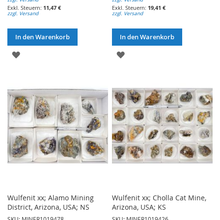
11,47 €
19,41 €
zzgl. Versand
zzgl. Versand
In den Warenkorb
In den Warenkorb
ZUR
ZUR
WUNSCHLISTE
WUNSCHLISTE
HINZUFÜGEN
HINZUFÜGEN
Wulfenit xx; Alamo Mining
Wulfenit xx; Cholla Cat Mine,
District, Arizona, USA; NS
Arizona, USA; KS
SKU: MINER1019478
SKU: MINER1019426