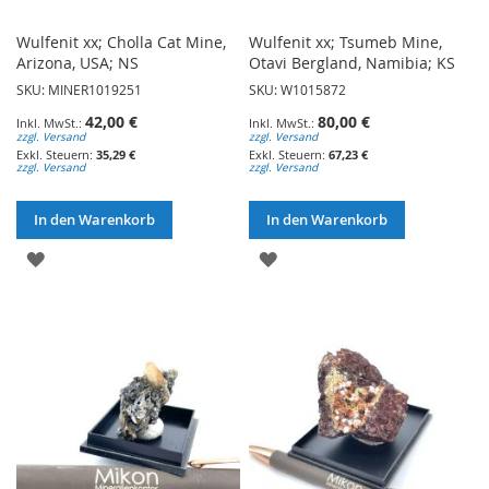
Wulfenit xx; Cholla Cat Mine,
Wulfenit xx; Tsumeb Mine,
Arizona, USA; NS
Otavi Bergland, Namibia; KS
SKU: MINER1019251
SKU: W1015872
42,00 €
80,00 €
zzgl. Versand
zzgl. Versand
35,29 €
67,23 €
zzgl. Versand
zzgl. Versand
In den Warenkorb
In den Warenkorb
ZUR
ZUR
WUNSCHLISTE
WUNSCHLISTE
HINZUFÜGEN
HINZUFÜGEN