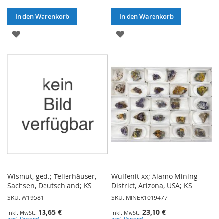
In den Warenkorb
In den Warenkorb
ZUR
ZUR
WUNSCHLISTE
WUNSCHLISTE
HINZUFÜGEN
HINZUFÜGEN
Wismut, ged.; Tellerhäuser,
Wulfenit xx; Alamo Mining
Sachsen, Deutschland; KS
District, Arizona, USA; KS
SKU: W19581
SKU: MINER1019477
13,65 €
23,10 €
zzgl. Versand
zzgl. Versand