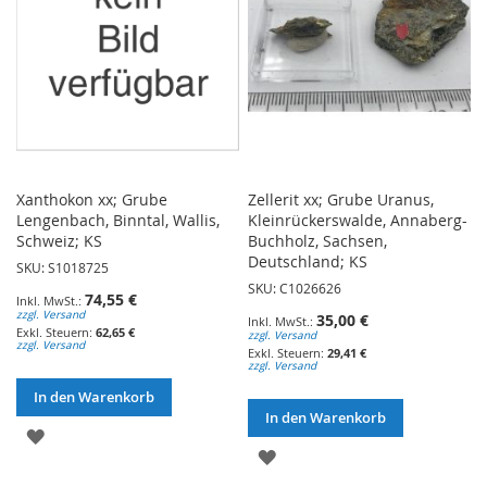
Xanthokon xx; Grube
Zellerit xx; Grube Uranus,
Lengenbach, Binntal, Wallis,
Kleinrückerswalde, Annaberg-
Schweiz; KS
Buchholz, Sachsen,
Deutschland; KS
SKU: S1018725
SKU: C1026626
74,55 €
zzgl. Versand
35,00 €
62,65 €
zzgl. Versand
zzgl. Versand
29,41 €
zzgl. Versand
In den Warenkorb
In den Warenkorb
ZUR
ZUR
WUNSCHLISTE