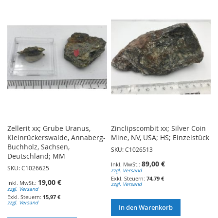
WUNSCHLISTE
HINZUFÜGEN
HINZUFÜGEN
Zellerit xx; Grube Uranus,
Zinclipscombit xx; Silver Coin
Kleinrückerswalde, Annaberg-
Mine, NV, USA; HS; Einzelstück
Buchholz, Sachsen,
SKU: C1026513
Deutschland; MM
89,00 €
SKU: C1026625
zzgl. Versand
74,79 €
19,00 €
zzgl. Versand
zzgl. Versand
15,97 €
zzgl. Versand
In den Warenkorb