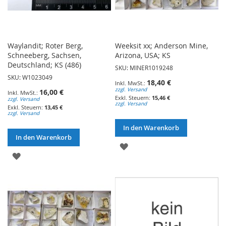
Waylandit; Roter Berg,
Weeksit xx; Anderson Mine,
Schneeberg, Sachsen,
Arizona, USA; KS
Deutschland; KS (486)
SKU: MINER1019248
SKU: W1023049
18,40 €
zzgl. Versand
16,00 €
15,46 €
zzgl. Versand
zzgl. Versand
13,45 €
zzgl. Versand
In den Warenkorb
In den Warenkorb
ZUR
ZUR
WUNSCHLISTE
WUNSCHLISTE
HINZUFÜGEN
HINZUFÜGEN