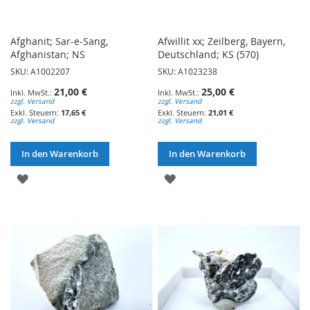
Afghanit; Sar-e-Sang,
Afwillit xx; Zeilberg, Bayern,
Afghanistan; NS
Deutschland; KS (570)
SKU: A1002207
SKU: A1023238
21,00 €
25,00 €
zzgl. Versand
zzgl. Versand
17,65 €
21,01 €
zzgl. Versand
zzgl. Versand
In den Warenkorb
In den Warenkorb
ZUR
ZUR
WUNSCHLISTE
WUNSCHLISTE
HINZUFÜGEN
HINZUFÜGEN