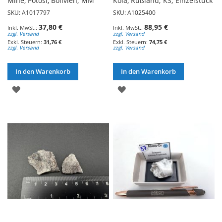
Mine, Potosi, Bolivien; MM
Kola, Rußland; KS; Einzelstück
SKU: A1017797
SKU: A1025400
37,80 €
88,95 €
zzgl. Versand
zzgl. Versand
31,76 €
74,75 €
zzgl. Versand
zzgl. Versand
In den Warenkorb
In den Warenkorb
ZUR
ZUR
WUNSCHLISTE
WUNSCHLISTE
HINZUFÜGEN
HINZUFÜGEN