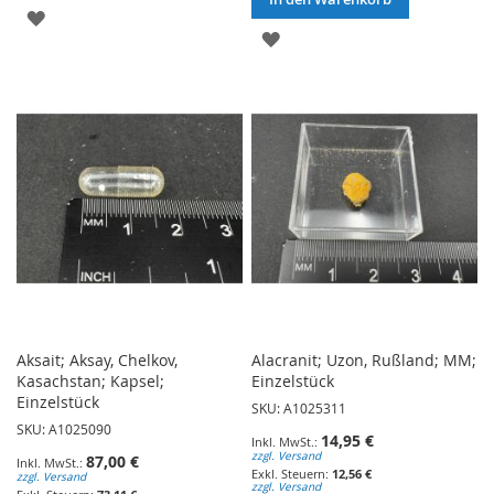
ZUR
ZUR
WUNSCHLISTE
WUNSCHLISTE
HINZUFÜGEN
HINZUFÜGEN
Aksait; Aksay, Chelkov,
Alacranit; Uzon, Rußland; MM;
Kasachstan; Kapsel;
Einzelstück
Einzelstück
SKU: A1025311
SKU: A1025090
14,95 €
zzgl. Versand
87,00 €
12,56 €
zzgl. Versand
zzgl. Versand