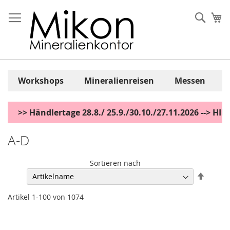
Zum
Inhalt
Sear
Me
springen
Workshops
Mineralienreisen
Messen
>> Händlertage 28.8./ 25.9./30.10./27.11.2026 --> H
A-D
Sortieren nach
Abstei
sortier
Artikel
1
-
100
von
1074