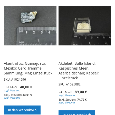
HINZUFÜGEN
HINZUFÜGEN
Akanthit xx; Guanajuato,
Akdalait; Bulla Island,
Mexiko; Gerd Tremmel
Kaspisches Meer,
Sammlung; MM; Einzelstück
Aserbaidschan; Kapsel;
Einzelstück
SKU: A1024596
SKU: A1025082
40,00 €
zzgl. Versand
89,00 €
33,61 €
zzgl. Versand
zzgl. Versand
74,79 €
zzgl. Versand
In den Warenkorb
In den Warenkorb