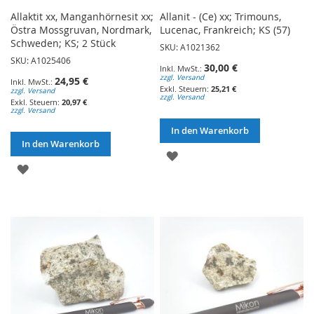
Allaktit xx, Manganhörnesit xx;
Allanit - (Ce) xx; Trimouns,
Östra Mossgruvan, Nordmark,
Lucenac, Frankreich; KS (57)
Schweden; KS; 2 Stück
SKU: A1021362
SKU: A1025406
30,00 €
zzgl. Versand
24,95 €
25,21 €
zzgl. Versand
zzgl. Versand
20,97 €
zzgl. Versand
In den Warenkorb
In den Warenkorb
ZUR
ZUR
WUNSCHLISTE
WUNSCHLISTE
HINZUFÜGEN
HINZUFÜGEN