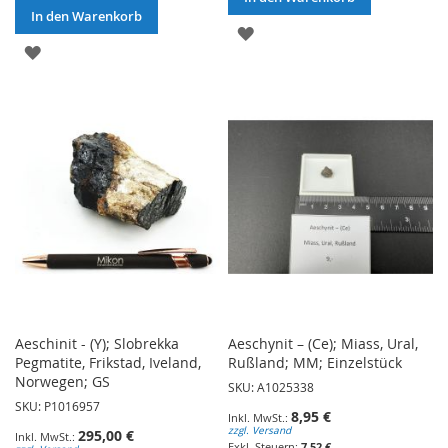
In den Warenkorb
ZUR
ZUR
WUNSCHLISTE
WUNSCHLISTE
HINZUFÜGEN
HINZUFÜGEN
Aeschinit - (Y); Slobrekka
Aeschynit – (Ce); Miass, Ural,
Pegmatite, Frikstad, Iveland,
Rußland; MM; Einzelstück
Norwegen; GS
SKU: A1025338
SKU: P1016957
8,95 €
zzgl. Versand
295,00 €
7,52 €