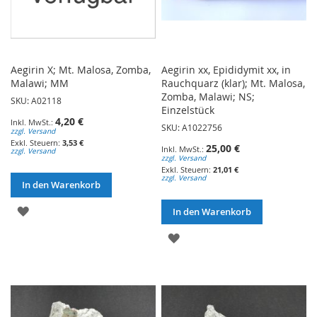
Aegirin X; Mt. Malosa, Zomba,
Aegirin xx, Epididymit xx, in
Malawi; MM
Rauchquarz (klar); Mt. Malosa,
Zomba, Malawi; NS;
SKU: A02118
Einzelstück
4,20 €
SKU: A1022756
zzgl. Versand
3,53 €
25,00 €
zzgl. Versand
zzgl. Versand
21,01 €
zzgl. Versand
In den Warenkorb
ZUR
In den Warenkorb
WUNSCHLISTE
ZUR
HINZUFÜGEN
WUNSCHLISTE
HINZUFÜGEN