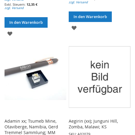
zzgl. Versand
12,35 €
zzgl. Versand
In den Warenkorb
In den Warenkorb
ZUR
ZUR
WUNSCHLISTE
WUNSCHLISTE
HINZUFÜGEN
HINZUFÜGEN
Adamin xx; Tsumeb Mine,
Aegirin (xx); Junguni Hill,
Otaviberge, Namibia, Gerd
Zomba, Malawi; KS
Tremmel Sammlung; MM
SKU: A02079