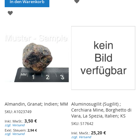
ZUR
In den Warenkorb
WUNSCHLISTE
ZUR
HINZUFÜGEN
WUNSCHLISTE
HINZUFÜGEN
Almandin, Granat; Indien; MM
Aluminosugilit (Sugilit) ;
Cerchiara Mine, Borghetto di
SKU: A1023749
Vara, La Spezia, Italien; KS
3,50 €
SKU: S17642
zzgl. Versand
2,94 €
25,20 €
zzgl. Versand
zzgl. Versand