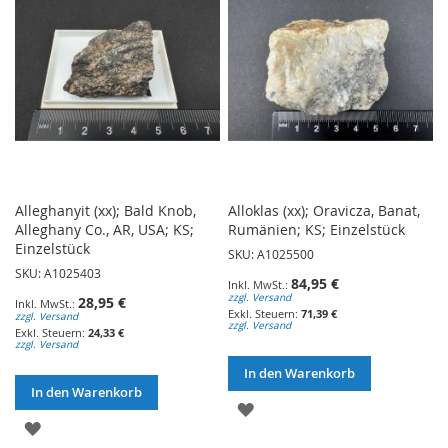
Alleghanyit (xx); Bald Knob,
Alloklas (xx); Oravicza, Banat,
Alleghany Co., AR, USA; KS;
Rumänien; KS; Einzelstück
Einzelstück
SKU: A1025500
SKU: A1025403
84,95 €
zzgl. Versand
28,95 €
71,39 €
zzgl. Versand
zzgl. Versand
24,33 €
zzgl. Versand
In den Warenkorb
In den Warenkorb
ZUR
ZUR
WUNSCHLISTE