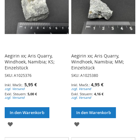
Aegirin xx; Aris Quarry,
Aegirin xx; Aris Quarry,
Windhoek, Namibia; KS;
Windhoek, Namibia; MM;
Einzelstück
Einzelstück
SKU: A1025376
SKU: A1025380
5,95 €
4,95 €
zzgl. Versand
zzgl. Versand
5,00 €
4,16 €
zzgl. Versand
zzgl. Versand
In den Warenkorb
In den Warenkorb
ZUR
ZUR
WUNSCHLISTE
WUNSCHLISTE