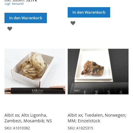
73,11 €
zzgl. Versand
In den Warenkorb
In den Warenkorb
ZUR
ZUR
WUNSCHLISTE
WUNSCHLISTE
HINZUFÜGEN
HINZUFÜGEN
Albit xx; Alto Ligonha,
Albit xx; Tvedalen, Norwegen;
Zambezi, Mosambik; NS
MM; Einzelstück
SKU: A1010382
SKU: A1025315