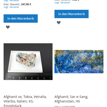
zzgl. Versand
zzgl. Versand
247,90 €
zzgl. Versand
In den Warenkorb
In den Warenkorb
ZUR
ZUR
WUNSCHLISTE
WUNSCHLISTE
HINZUFÜGEN
HINZUFÜGEN
Afghanit xx; Tobia, Vetralla,
Afghanit; Sar-e-Sang,
Viterbo, Italien; KS;
Afghanistan; HS
Einzelstück
SKU: A1002208