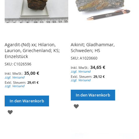
Agardit-(Nd) xx; Hilarion,
Aikinit; Gladhammar,
Laurion, Griechenland; KS;
Schweden; HS
Einzelstück
SKU: A1020660
SKU: C1026596
34,65 €
zzgl. Versand
35,00 €
29,12 €
zzgl. Versand
zzgl. Versand
29,41 €
zzgl. Versand
In den Warenkorb
In den Warenkorb
ZUR
ZUR
WUNSCHLISTE
WUNSCHLISTE
HINZUFÜGEN
HINZUFÜGEN