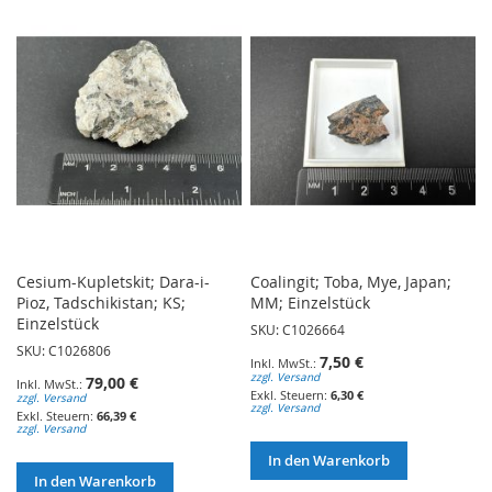
Cesium-Kupletskit; Dara-i-
Coalingit; Toba, Mye, Japan;
Pioz, Tadschikistan; KS;
MM; Einzelstück
Einzelstück
SKU: C1026664
SKU: C1026806
7,50 €
zzgl. Versand
79,00 €
6,30 €
zzgl. Versand
zzgl. Versand
66,39 €
zzgl. Versand
In den Warenkorb
In den Warenkorb