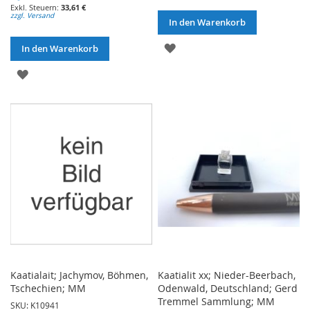
33,61 €
zzgl. Versand
In den Warenkorb
ZUR
In den Warenkorb
WUNSCHLISTE
ZUR
HINZUFÜGEN
WUNSCHLISTE
HINZUFÜGEN
Kaatialait; Jachymov, Böhmen,
Kaatialit xx; Nieder-Beerbach,
Tschechien; MM
Odenwald, Deutschland; Gerd
Tremmel Sammlung; MM
SKU: K10941