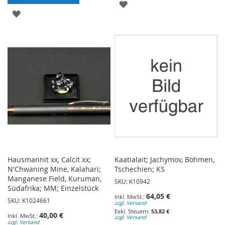
ZUR
ZUR
WUNSCHLISTE
WUNSCHLISTE
HINZUFÜGEN
HINZUFÜGEN
Hausmannit xx, Calcit xx;
Kaatialait; Jachymov, Böhmen,
N'Chwaning Mine, Kalahari;
Tschechien; KS
Manganese Field, Kuruman,
SKU: K10942
Südafrika; MM; Einzelstück
64,05 €
SKU: K1024661
zzgl. Versand
53,82 €
40,00 €
zzgl. Versand
zzgl. Versand