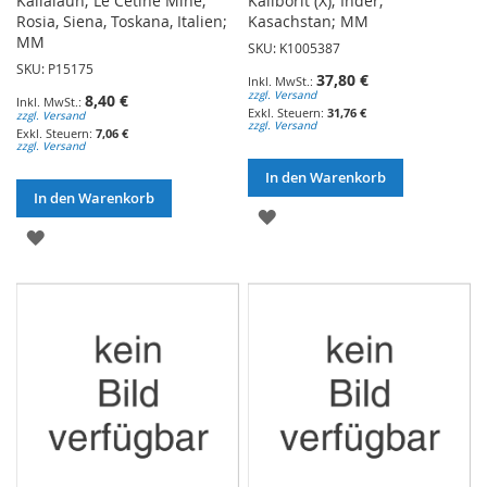
Kalialaun; Le Cetine Mine,
Kaliborit (X); Inder,
Rosia, Siena, Toskana, Italien;
Kasachstan; MM
MM
SKU: K1005387
SKU: P15175
37,80 €
zzgl. Versand
8,40 €
31,76 €
zzgl. Versand
zzgl. Versand
7,06 €
zzgl. Versand
In den Warenkorb
In den Warenkorb
ZUR
ZUR
WUNSCHLISTE
WUNSCHLISTE
HINZUFÜGEN
HINZUFÜGEN