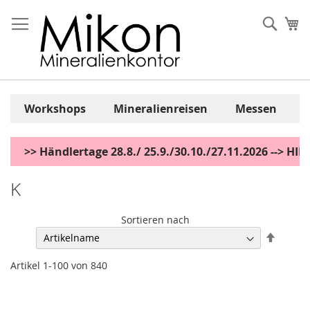
Zum
Inhalt
Sear
Me
springen
Workshops
Mineralienreisen
Messen
>> Händlertage 28.8./ 25.9./30.10./27.11.2026 --> H
K
Sortieren nach
Abstei
sortier
Artikel
1
-
100
von
840