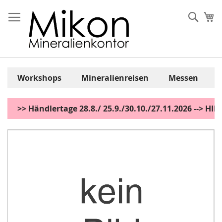
Zum
Inhalt
Sear
Me
springen
Workshops
Mineralienreisen
Messen
>> Händlertage 28.8./ 25.9./30.10./27.11.2026 --> H
Zum
Ende
der
Bildgalerie
springen