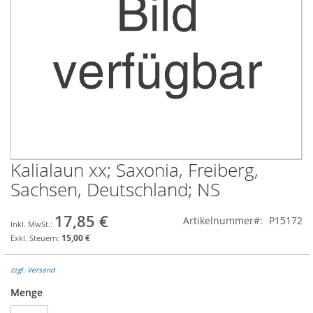
Kalialaun xx; Saxonia, Freiberg,
Zum
Anfang
Sachsen, Deutschland; NS
der
Bildgalerie
17,85 €
Artikelnummer
P15172
springen
15,00 €
zzgl. Versand
Menge