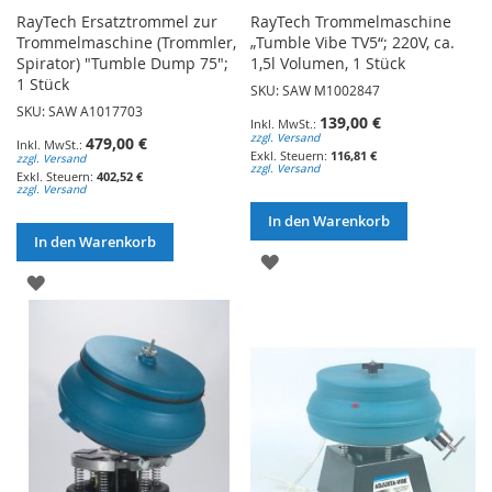
RayTech Ersatztrommel zur
RayTech Trommelmaschine
Trommelmaschine (Trommler,
„Tumble Vibe TV5“; 220V, ca.
Spirator) "Tumble Dump 75";
1,5l Volumen, 1 Stück
1 Stück
SKU: SAW M1002847
SKU: SAW A1017703
139,00 €
zzgl. Versand
479,00 €
116,81 €
zzgl. Versand
zzgl. Versand
402,52 €
zzgl. Versand
In den Warenkorb
In den Warenkorb
ZUR
ZUR
WUNSCHLISTE
WUNSCHLISTE
HINZUFÜGEN
HINZUFÜGEN