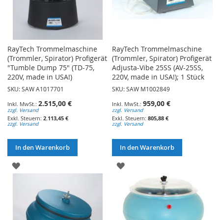
RayTech Trommelmaschine
RayTech Trommelmaschine
(Trommler, Spirator) Profigerät
(Trommler, Spirator) Profigerät
"Tumble Dump 75" (TD-75,
Adjusta-Vibe 25SS (AV-25SS,
220V, made in USA!)
220V, made in USA!); 1 Stück
SKU: SAW A1017701
SKU: SAW M1002849
2.515,00 €
959,00 €
zzgl. Versand
zzgl. Versand
2.113,45 €
805,88 €
zzgl. Versand
zzgl. Versand
In den Warenkorb
In den Warenkorb
ZUR
ZUR
WUNSCHLISTE
WUNSCHLISTE
HINZUFÜGEN
HINZUFÜGEN