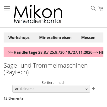
Zum
Inhalt
Sear
Me
springen
Workshops
Mineralienreisen
Messen
>> Händlertage 28.8./ 25.9./30.10./27.11.2026 --> H
Säge- und Trommelmaschinen
(Raytech)
Sortieren nach
Abstei
sortier
12
Elemente