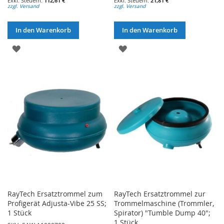
112,61 €
21,81 €
zzgl. Versand
zzgl. Versand
In den Warenkorb
In den Warenkorb
ZUR
ZUR
WUNSCHLISTE
WUNSCHLISTE
HINZUFÜGEN
HINZUFÜGEN
RayTech Ersatztrommel zum
RayTech Ersatztrommel zur
Profigerät Adjusta-Vibe 25 SS;
Trommelmaschine (Trommler,
1 Stück
Spirator) "Tumble Dump 40";
1 Stück