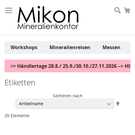
Zum
Inhalt
Sear
Me
springen
Workshops
Mineralienreisen
Messen
>> Händlertage 28.8./ 25.9./30.10./27.11.2026 --> H
Etiketten
Sortieren nach
Abstei
sortier
20
Elemente