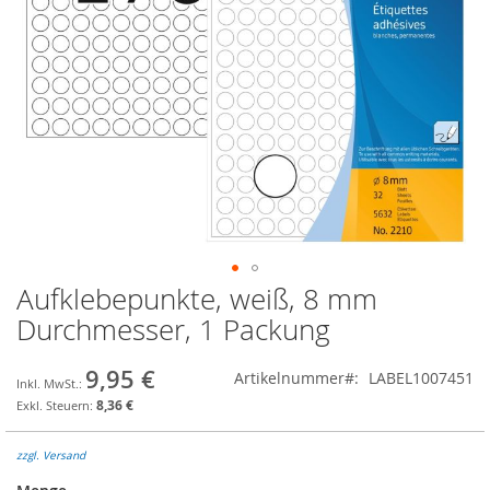
Aufklebepunkte, weiß, 8 mm
Zum
Anfang
Durchmesser, 1 Packung
der
Bildgalerie
9,95 €
Artikelnummer
LABEL1007451
springen
8,36 €
zzgl. Versand