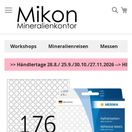
Zum
Inhalt
Sear
Me
springen
Workshops
Mineralienreisen
Messen
>> Händlertage 28.8./ 25.9./30.10./27.11.2026 --> H
Zum
Ende
der
Bildgalerie
springen