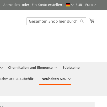
Sprache
Währung
Anmelden
Ein Konto erstellen
EUR - Euro
Mein W
Search
Search
Chemikalien und Elemente
Edelsteine
Schmuck u. Zubehör
Neuheiten Neu