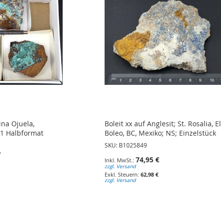
ina Ojuela,
Boleit xx auf Anglesit; St. Rosalia, E
 1 Halbformat
Boleo, BC, Mexiko; NS; Einzelstück
SKU: B1025849
7
74,95 €
zzgl. Versand
62,98 €
zzgl. Versand