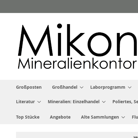
Zum
Inhalt
springen
Großposten
Großhandel
Laborprogramm
Literatur
Mineralien: Einzelhandel
Poliertes, 
Top Stücke
Angebote
Alte Sammlungen
Fl