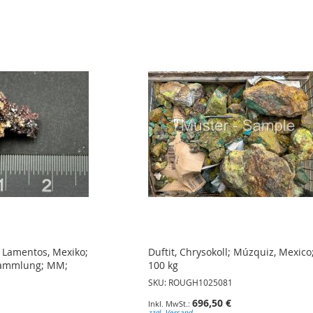
os Lamentos, Mexiko;
Duftit, Chrysokoll; Múzquiz, Mexico
Sammlung; MM;
100 kg
SKU: ROUGH1025081
696,50 €
zzgl. Versand