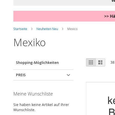
W
>> Hä
Startseite
Neuheiten Neu
Mexico
Mexiko
Anzeigen
Liste
Liste
38
Shopping-Möglichkeiten
als
PREIS
Meine Wunschliste
Sie haben keine Artikel auf Ihrer
Wunschliste.