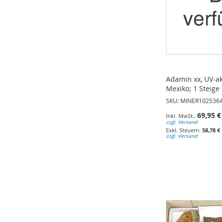
Adamin xx, UV-akt
Mexiko; 1 Steige
SKU: MINER102536
69,95 €
zzgl. Versand
58,78 €
zzgl. Versand
In den Warenkorb
In den Warenkorb
In den Warenkorb
ZUR
ZUR
ZUR
WUNSCHLISTE
WUNSCHLISTE
WUNSCHLISTE
HINZUFÜGEN
HINZUFÜGEN
HINZUFÜGEN