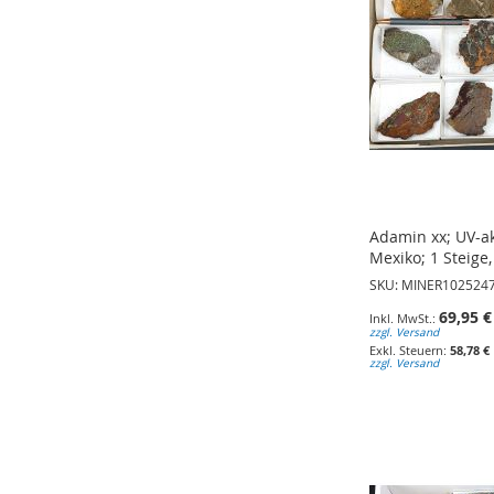
Adamin xx; UV-ak
Mexiko; 1 Steige,
SKU: MINER102524
69,95 €
zzgl. Versand
58,78 €
zzgl. Versand
In den Warenkorb
In den Warenkorb
In den Warenkorb
ZUR
ZUR
ZUR
WUNSCHLISTE
WUNSCHLISTE
WUNSCHLISTE