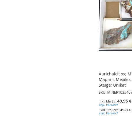
HINZUFÜGEN
HINZUFÜGEN
HINZUFÜGEN
Aurichalcit xx; M
Mapimi, Mexiko;
Steige; Unikat
SKU: MINER102540
49,95 €
zzgl. Versand
41,97 €
zzgl. Versand
In den Warenkorb
In den Warenkorb
In den Warenkorb
ZUR
ZUR