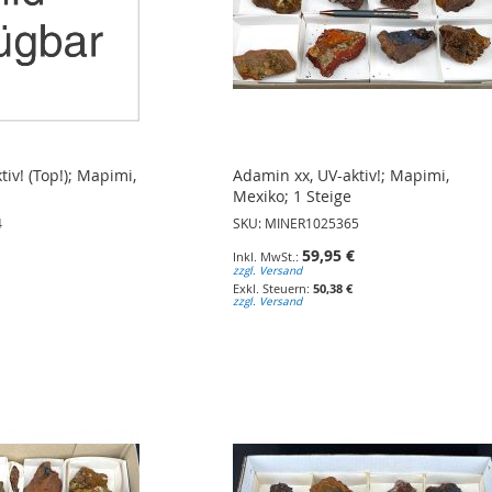
iv! (Top!); Mapimi,
Adamin xx, UV-aktiv!; Mapimi,
Mexiko; 1 Steige
4
SKU: MINER1025365
59,95 €
zzgl. Versand
50,38 €
zzgl. Versand