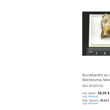
ZUR
WUNSCHLISTE
WUNSCHLISTE
WUNSCHLISTE
HINZUFÜGEN
HINZUFÜGEN
HINZUFÜGEN
Burckhardtit xx;
Moctezuma, Mexi
SKU: B1025732
58,95 €
zzgl. Versand
49,54 €
zzgl. Versand