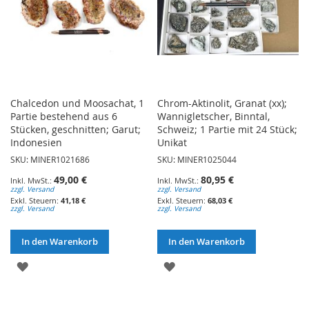
Chalcedon und Moosachat, 1
Chrom-Aktinolit, Granat (xx);
Partie bestehend aus 6
Wannigletscher, Binntal,
Stücken, geschnitten; Garut;
Schweiz; 1 Partie mit 24 Stück;
Indonesien
Unikat
SKU: MINER1021686
SKU: MINER1025044
49,00 €
80,95 €
zzgl. Versand
zzgl. Versand
41,18 €
68,03 €
zzgl. Versand
zzgl. Versand
In den Warenkorb
In den Warenkorb
ZUR
ZUR
WUNSCHLISTE
WUNSCHLISTE