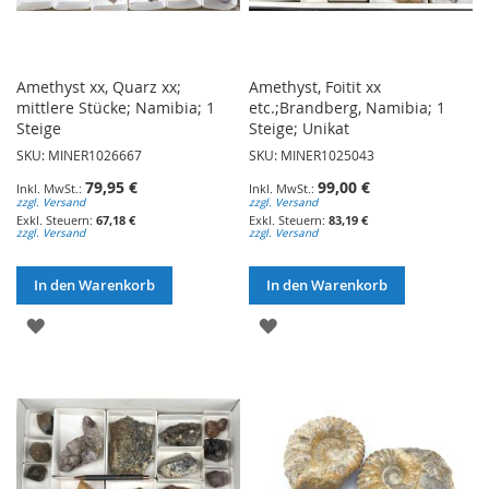
Amethyst xx, Quarz xx;
Amethyst, Foitit xx
mittlere Stücke; Namibia; 1
etc.;Brandberg, Namibia; 1
Steige
Steige; Unikat
SKU: MINER1026667
SKU: MINER1025043
79,95 €
99,00 €
zzgl. Versand
zzgl. Versand
67,18 €
83,19 €
zzgl. Versand
zzgl. Versand
In den Warenkorb
In den Warenkorb
ZUR
ZUR
WUNSCHLISTE
WUNSCHLISTE
HINZUFÜGEN
HINZUFÜGEN