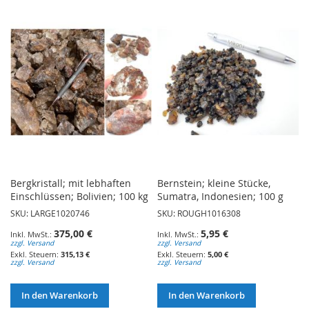
WUNSCHLISTE
HINZUFÜGEN
HINZUFÜGEN
Bergkristall; mit lebhaften
Bernstein; kleine Stücke,
Einschlüssen; Bolivien; 100 kg
Sumatra, Indonesien; 100 g
SKU: LARGE1020746
SKU: ROUGH1016308
375,00 €
5,95 €
zzgl. Versand
zzgl. Versand
315,13 €
5,00 €
zzgl. Versand
zzgl. Versand
In den Warenkorb
In den Warenkorb