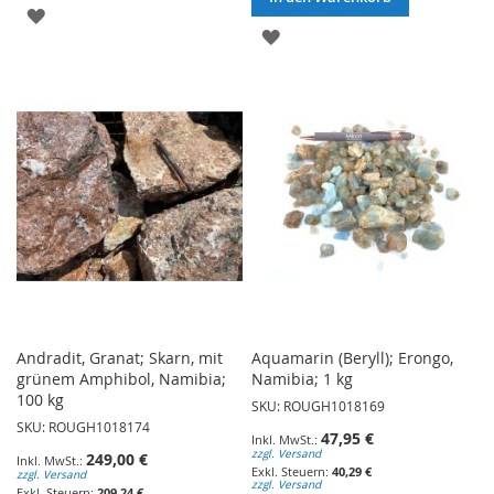
ZUR
ZUR
WUNSCHLISTE
WUNSCHLISTE
HINZUFÜGEN
HINZUFÜGEN
Andradit, Granat; Skarn, mit
Aquamarin (Beryll); Erongo,
grünem Amphibol, Namibia;
Namibia; 1 kg
100 kg
SKU: ROUGH1018169
SKU: ROUGH1018174
47,95 €
zzgl. Versand
249,00 €
40,29 €
zzgl. Versand
zzgl. Versand
209,24 €