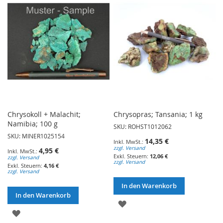
HINZUFÜGEN
HINZUFÜGEN
Chrysokoll + Malachit;
Chrysopras; Tansania; 1 kg
Namibia; 100 g
SKU: ROHST1012062
SKU: MINER1025154
14,35 €
zzgl. Versand
4,95 €
12,06 €
zzgl. Versand
zzgl. Versand
4,16 €
zzgl. Versand
In den Warenkorb
In den Warenkorb
ZUR
ZUR
WUNSCHLISTE