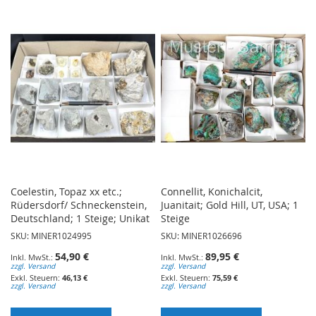
WUNSCHLISTE
HINZUFÜGEN
HINZUFÜGEN
Coelestin, Topaz xx etc.;
Connellit, Konichalcit,
Rüdersdorf/ Schneckenstein,
Juanitait; Gold Hill, UT, USA; 1
Deutschland; 1 Steige; Unikat
Steige
SKU: MINER1024995
SKU: MINER1026696
54,90 €
89,95 €
zzgl. Versand
zzgl. Versand
46,13 €
75,59 €
zzgl. Versand
zzgl. Versand