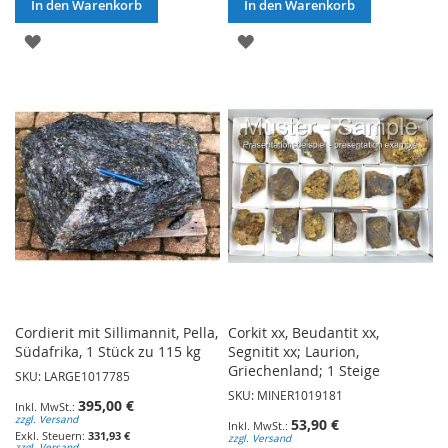
In den Warenkorb
In den Warenkorb
ZUR
ZUR
WUNSCHLISTE
WUNSCHLISTE
HINZUFÜGEN
HINZUFÜGEN
Cordierit mit Sillimannit, Pella,
Corkit xx, Beudantit xx,
Südafrika, 1 Stück zu 115 kg
Segnitit xx; Laurion,
Griechenland; 1 Steige
SKU: LARGE1017785
SKU: MINER1019181
395,00 €
zzgl. Versand
53,90 €
331,93 €
zzgl. Versand
zzgl. Versand