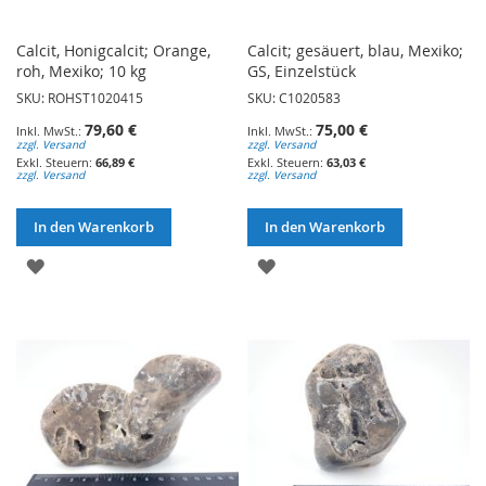
Calcit, Honigcalcit; Orange,
Calcit; gesäuert, blau, Mexiko;
roh, Mexiko; 10 kg
GS, Einzelstück
SKU: ROHST1020415
SKU: C1020583
79,60 €
75,00 €
zzgl. Versand
zzgl. Versand
66,89 €
63,03 €
zzgl. Versand
zzgl. Versand
In den Warenkorb
In den Warenkorb
ZUR
ZUR
WUNSCHLISTE
WUNSCHLISTE
HINZUFÜGEN
HINZUFÜGEN