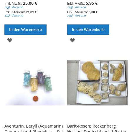
25,00 €
5,95 €
zzgl. Versand
zzgl. Versand
21,01 €
5,00 €
zzgl. Versand
zzgl. Versand
In den Warenkorb
In den Warenkorb
ZUR
ZUR
WUNSCHLISTE
WUNSCHLISTE
HINZUFÜGEN
HINZUFÜGEN
Aventurin, Beryll (Aquamarin),
Barit-Rosen; Rockenberg,
Danburit und Rhodolit als Set
Hessen, Deutschland; 1 Partie