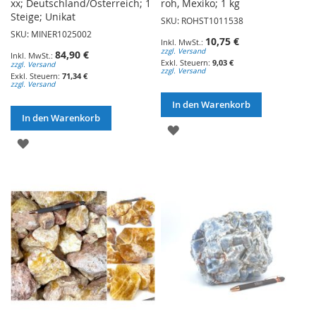
xx; Deutschland/Österreich; 1
roh, Mexiko; 1 kg
Steige; Unikat
SKU: ROHST1011538
SKU: MINER1025002
10,75 €
zzgl. Versand
84,90 €
9,03 €
zzgl. Versand
zzgl. Versand
71,34 €
zzgl. Versand
In den Warenkorb
In den Warenkorb
ZUR
ZUR
WUNSCHLISTE
WUNSCHLISTE
HINZUFÜGEN
HINZUFÜGEN