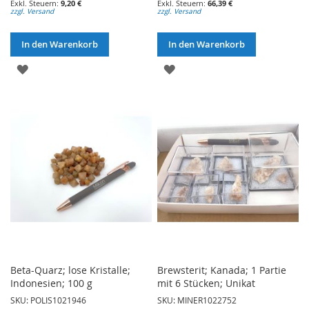
9,20 €
66,39 €
zzgl. Versand
zzgl. Versand
In den Warenkorb
In den Warenkorb
ZUR
ZUR
WUNSCHLISTE
WUNSCHLISTE
HINZUFÜGEN
HINZUFÜGEN
Beta-Quarz; lose Kristalle;
Brewsterit; Kanada; 1 Partie
Indonesien; 100 g
mit 6 Stücken; Unikat
SKU: POLIS1021946
SKU: MINER1022752