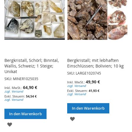
Bergkristall, Schörl; Binntal,
Bergkristall; mit lebhaften
Wallis, Schweiz; 1 Steige;
Einschlüssen; Bolivien; 10 kg
Unikat
SKU: LARGE1020745
SKU: MINER1025035
49,90 €
zzgl. Versand
64,90 €
41,93 €
zzgl. Versand
zzgl. Versand
54,54 €
zzgl. Versand
In den Warenkorb
In den Warenkorb
ZUR
ZUR
WUNSCHLISTE