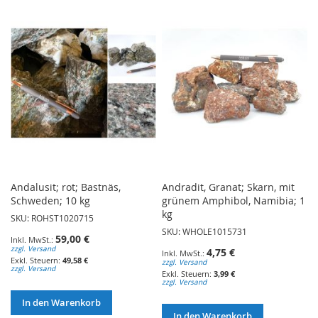
WUNSCHLISTE
HINZUFÜGEN
HINZUFÜGEN
Andalusit; rot; Bastnäs,
Andradit, Granat; Skarn, mit
Schweden; 10 kg
grünem Amphibol, Namibia; 1
kg
SKU: ROHST1020715
SKU: WHOLE1015731
59,00 €
zzgl. Versand
4,75 €
49,58 €
zzgl. Versand
zzgl. Versand
3,99 €
zzgl. Versand
In den Warenkorb
In den Warenkorb