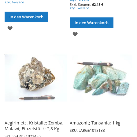
zzgl. Versand
62,18 €
zzgl. Versand
In den Warenkorb
In den Warenkorb
ZUR
ZUR
WUNSCHLISTE
WUNSCHLISTE
HINZUFÜGEN
HINZUFÜGEN
Aegirin etc. Kristalle; Zomba,
Amazonit; Tansania; 1 kg
Malawi; Einzelstück; 2,8 Kg
SKU: LARGE1018133
SKU: GARDE1022486