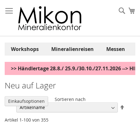
Zum
Inhalt
Sear
Me
springen
Workshops
Mineralienreisen
Messen
>> Händlertage 28.8./ 25.9./30.10./27.11.2026 --> H
Neu auf Lager
Sortieren nach
Einkaufsoptionen
Abstei
sortier
Artikel
1
-
100
von
355