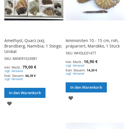
Amethyst, Quarz (xx);
Ammoniten 10 - 15 cm, roh,
Brandberg, Namibia; 1 Steige;
präpariert, Marokko, 1 Stück
Unikat
SKU: WHOLE01477
SKU: MINER1024981
16,90 €
zzgl. Versand
79,00 €
14,20 €
zzgl. Versand
zzgl. Versand
66,39 €
zzgl. Versand
In den Warenkorb
In den Warenkorb
ZUR
ZUR
WUNSCHLISTE
WUNSCHLISTE
HINZUFÜGEN
HINZUFÜGEN