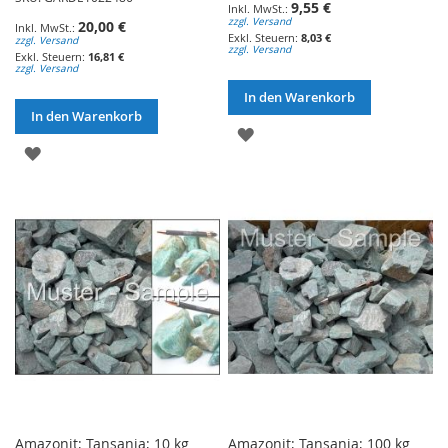
9,55 €
zzgl. Versand
20,00 €
8,03 €
zzgl. Versand
zzgl. Versand
16,81 €
zzgl. Versand
In den Warenkorb
In den Warenkorb
ZUR
ZUR
WUNSCHLISTE
WUNSCHLISTE
HINZUFÜGEN
HINZUFÜGEN
Amazonit; Tansania; 10 kg
Amazonit; Tansania; 100 kg