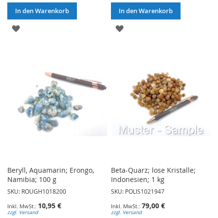
In den Warenkorb
In den Warenkorb
ZUR
ZUR
WUNSCHLISTE
WUNSCHLISTE
HINZUFÜGEN
HINZUFÜGEN
Beryll, Aquamarin; Erongo,
Beta-Quarz; lose Kristalle;
Namibia; 100 g
Indonesien; 1 kg
SKU: ROUGH1018200
SKU: POLIS1021947
10,95 €
79,00 €
zzgl. Versand
zzgl. Versand