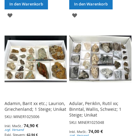
In den Warenkorb
In den Warenkorb
ZUR
ZUR
WUNSCHLISTE
WUNSCHLISTE
HINZUFÜGEN
HINZUFÜGEN
Adamin, Barit xx etc.; Laurion,
Adular, Periklin, Rutil xx;
Griechenland; 1 Steige; Unikat
Binntal, Wallis, Schweiz; 1
Steige; Unikat
SKU: MINER1025006
SKU: MINER1025048
74,90 €
zzgl. Versand
74,00 €
62,94 €
zzgl. Versand