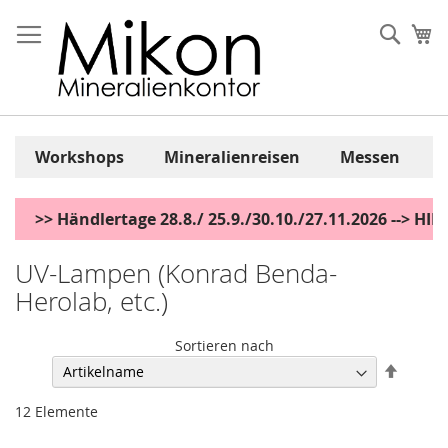
Zum
Inhalt
Sear
Me
springen
Workshops
Mineralienreisen
Messen
>> Händlertage 28.8./ 25.9./30.10./27.11.2026 --> H
UV-Lampen (Konrad Benda-
Herolab, etc.)
Sortieren nach
Abstei
sortier
12
Elemente