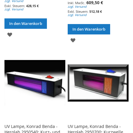
zzgl. Versand
609,50 €
428,15 €
zzgl. Versand
zzgl. Versand
512,18 €
zzgl. Versand
In den Warenkorb
In den Warenkorb
ZUR
ZUR
WUNSCHLISTE
WUNSCHLISTE
HINZUFÜGEN
HINZUFÜGEN
UV Lampe, Konrad Benda -
UV Lampe, Konrad Benda -
Herolab 2950540; Kurz- und
Herolab 2950700; Kurzwelle