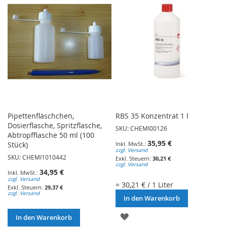
HINZUFÜGEN
Pipettenfläschchen,
RBS 35 Konzentrat 1 l
Dosierflasche, Spritzflasche,
SKU: CHEMI00126
Abtropfflasche 50 ml (100
35,95 €
Stück)
zzgl. Versand
SKU: CHEMI1010442
30,21 €
zzgl. Versand
34,95 €
zzgl. Versand
= 30,21 € / 1 Liter
29,37 €
zzgl. Versand
In den Warenkorb
ZUR
In den Warenkorb