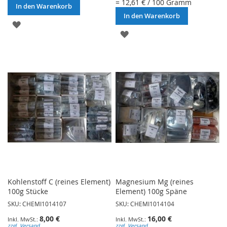
= 12,61 € / 100 Gramm
In den Warenkorb
In den Warenkorb
ZUR
ZUR
WUNSCHLISTE
WUNSCHLISTE
HINZUFÜGEN
HINZUFÜGEN
Kohlenstoff C (reines Element)
Magnesium Mg (reines
100g Stücke
Element) 100g Späne
SKU: CHEMI1014107
SKU: CHEMI1014104
8,00 €
16,00 €
zzgl. Versand
zzgl. Versand