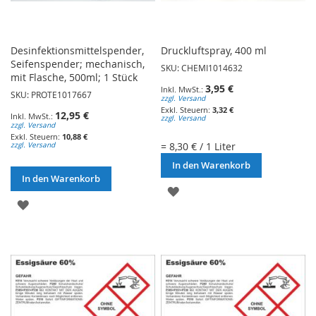
Desinfektionsmittelspender,
Druckluftspray, 400 ml
Seifenspender; mechanisch,
SKU: CHEMI1014632
mit Flasche, 500ml; 1 Stück
3,95 €
SKU: PROTE1017667
zzgl. Versand
3,32 €
12,95 €
zzgl. Versand
zzgl. Versand
10,88 €
= 8,30 € / 1 Liter
zzgl. Versand
In den Warenkorb
In den Warenkorb
ZUR
ZUR
WUNSCHLISTE
WUNSCHLISTE
HINZUFÜGEN
HINZUFÜGEN