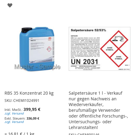
WUNSCHLISTE
ZUR
HINZUFÜGEN
WUNSCHLISTE
HINZUFÜGEN
RBS 35 Konzentrat 20 kg
Salpetersäure 1 l - Verkauf
nur gegen Nachweis an
SKU: CHEMI1024991
Wiederverkäufer,
399,95 €
berufsmäßige Verwender
zzgl. Versand
oder öffentliche Forschungs-,
336,09 €
Untersuchungs- oder
zzgl. Versand
Lehranstalten!
= 16,81 € / 1 kg
SKU: CHEMI00146