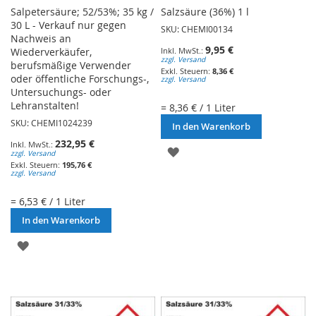
Salpetersäure; 52/53%; 35 kg /
Salzsäure (36%) 1 l
30 L - Verkauf nur gegen
SKU: CHEMI00134
Nachweis an
9,95 €
Wiederverkäufer,
zzgl. Versand
berufsmäßige Verwender
8,36 €
oder öffentliche Forschungs-,
zzgl. Versand
Untersuchungs- oder
Lehranstalten!
= 8,36 € / 1 Liter
SKU: CHEMI1024239
In den Warenkorb
232,95 €
ZUR
zzgl. Versand
195,76 €
zzgl. Versand
WUNSCHLISTE
HINZUFÜGEN
= 6,53 € / 1 Liter
In den Warenkorb
ZUR
WUNSCHLISTE
HINZUFÜGEN