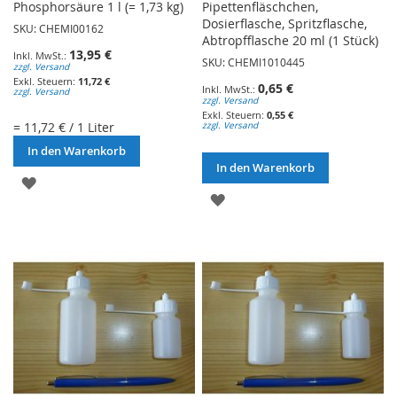
Phosphorsäure 1 l (= 1,73 kg)
Pipettenfläschchen,
Dosierflasche, Spritzflasche,
SKU: CHEMI00162
Abtropfflasche 20 ml (1 Stück)
13,95 €
SKU: CHEMI1010445
zzgl. Versand
11,72 €
0,65 €
zzgl. Versand
zzgl. Versand
0,55 €
= 11,72 € / 1 Liter
zzgl. Versand
In den Warenkorb
In den Warenkorb
ZUR
ZUR
WUNSCHLISTE
WUNSCHLISTE
HINZUFÜGEN
HINZUFÜGEN