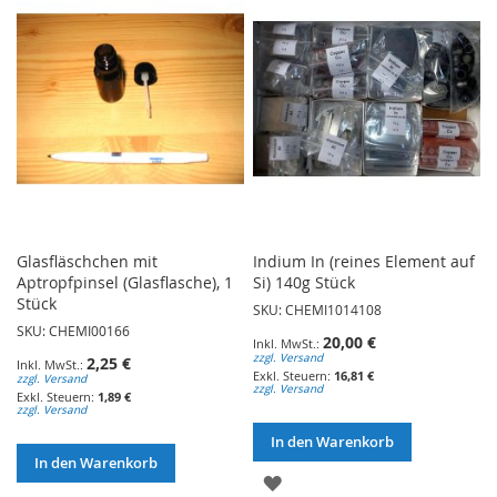
HINZUFÜGEN
HINZUFÜGEN
Glasfläschchen mit
Indium In (reines Element auf
Aptropfpinsel (Glasflasche), 1
Si) 140g Stück
Stück
SKU: CHEMI1014108
SKU: CHEMI00166
20,00 €
zzgl. Versand
2,25 €
16,81 €
zzgl. Versand
zzgl. Versand
1,89 €
zzgl. Versand
In den Warenkorb
In den Warenkorb
ZUR