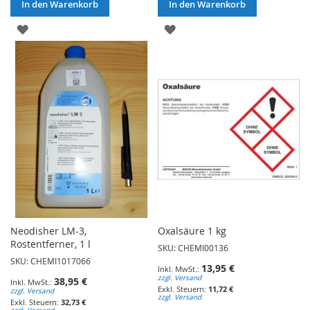
In den Warenkorb
In den Warenkorb
ZUR
ZUR
WUNSCHLISTE
WUNSCHLISTE
HINZUFÜGEN
HINZUFÜGEN
Neodisher LM-3,
Oxalsäure 1 kg
Rostentferner, 1 l
SKU: CHEMI00136
SKU: CHEMI1017066
13,95 €
zzgl. Versand
38,95 €
11,72 €
zzgl. Versand
zzgl. Versand
32,73 €