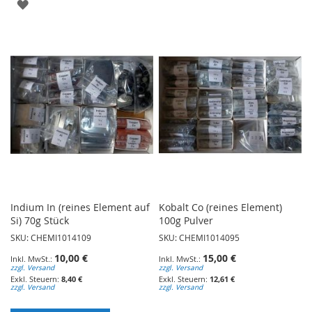
ZUR
WUNSCHLISTE
WUNSCHLISTE
HINZUFÜGEN
HINZUFÜGEN
Indium In (reines Element auf
Kobalt Co (reines Element)
Si) 70g Stück
100g Pulver
SKU: CHEMI1014109
SKU: CHEMI1014095
10,00 €
15,00 €
zzgl. Versand
zzgl. Versand
8,40 €
12,61 €
zzgl. Versand
zzgl. Versand