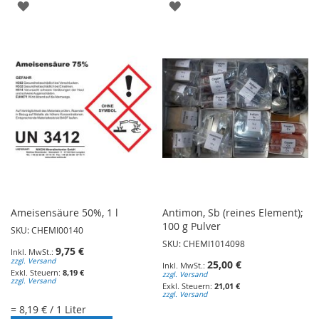
ZUR
ZUR
WUNSCHLISTE
WUNSCHLISTE
HINZUFÜGEN
HINZUFÜGEN
Ameisensäure 50%, 1 l
Antimon, Sb (reines Element);
100 g Pulver
SKU: CHEMI00140
SKU: CHEMI1014098
9,75 €
zzgl. Versand
25,00 €
8,19 €
zzgl. Versand
zzgl. Versand
21,01 €
zzgl. Versand
= 8,19 € / 1 Liter