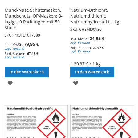
Mund-Nase Schutzmasken,
Natrium-Dithionit,
Mundschutz, OP-Masken; 3-
Natriumdithionit,
lagig; 10 Packungen mit 50
Natriumhydrosulfit 1 kg
Stück
SKU: CHEMI00130
SKU: PROTE1017589
24,95 €
zzgl. Versand
79,95 €
20,97 €
zzgl. Versand
zzgl. Versand
67,18 €
zzgl. Versand
= 20,97 € / 1 kg
In den Warenkorb
In den Warenkorb
ZUR
ZUR
WUNSCHLISTE
WUNSCHLISTE
HINZUFÜGEN
HINZUFÜGEN