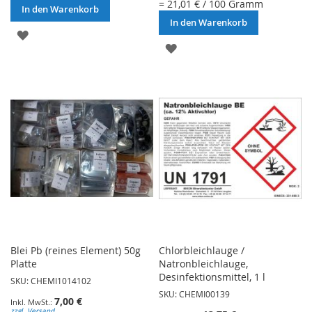
= 21,01 € / 100 Gramm
In den Warenkorb
In den Warenkorb
ZUR
ZUR
WUNSCHLISTE
WUNSCHLISTE
HINZUFÜGEN
HINZUFÜGEN
Blei Pb (reines Element) 50g
Chlorbleichlauge /
Platte
Natronbleichlauge,
Desinfektionsmittel, 1 l
SKU: CHEMI1014102
SKU: CHEMI00139
7,00 €
zzgl. Versand