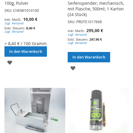
100g, Pulver
Seifenspender; mechanisch,
mit Flasche, 500ml; 1 Karton
SKU: CHEMI1014100
(24 Stück)
10,00 €
SKU: PROTE1017668
zzgl. Versand
8,40 €
295,00 €
zzgl. Versand
zzgl. Versand
247,90 €
= 8,40 € / 100 Gramm
zzgl. Versand
In den Warenkorb
In den Warenkorb
ZUR
ZUR
WUNSCHLISTE
WUNSCHLISTE
HINZUFÜGEN
HINZUFÜGEN