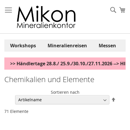
Zum
Inhalt
Sear
Me
springen
Workshops
Mineralienreisen
Messen
>> Händlertage 28.8./ 25.9./30.10./27.11.2026 --> H
Chemikalien und Elemente
Sortieren nach
Abstei
sortier
71
Elemente