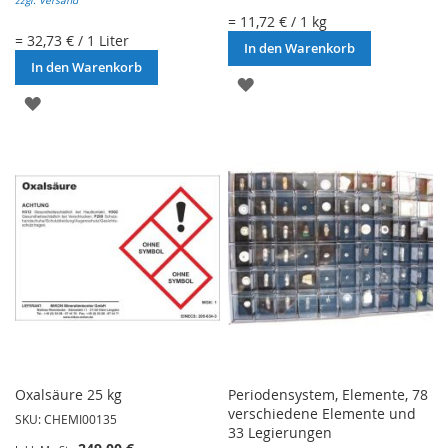
zzgl. Versand
= 11,72 € / 1 kg
= 32,73 € / 1 Liter
In den Warenkorb
In den Warenkorb
ZUR
ZUR
WUNSCHLISTE
WUNSCHLISTE
HINZUFÜGEN
HINZUFÜGEN
Oxalsäure 25 kg
Periodensystem, Elemente, 78
verschiedene Elemente und
SKU: CHEMI00135
33 Legierungen