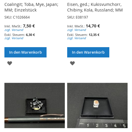
Coalingit; Toba, Mye, Japan;
Eisen, ged.; Kukisvumchorr,
MM; Einzelstück
Chibiny, Kola, Russland; MM
SKU: C1026664
SKU: E08197
7,50 €
14,70 €
zzgl. Versand
zzgl. Versand
6,30 €
12,35 €
zzgl. Versand
zzgl. Versand
In den Warenkorb
In den Warenkorb
ZUR
ZUR
WUNSCHLISTE
WUNSCHLISTE
HINZUFÜGEN
HINZUFÜGEN