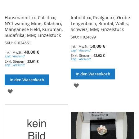
Hausmannit xx, Calcit xx;
Imhofit xx, Realgar xx; Grube
N'Chwaning Mine, Kalahari;
Lengenbach, Binntal, Wallis,
Manganese Field, Kuruman,
Schweiz; MM; Einzelstück
Südafrika; MM; Einzelstück
SKU: I1024699
SKU: K1024661
50,00 €
zzgl. Versand
40,00 €
42,02 €
zzgl. Versand
zzgl. Versand
33,61 €
zzgl. Versand
In den Warenkorb
In den Warenkorb
ZUR
ZUR
WUNSCHLISTE
WUNSCHLISTE
HINZUFÜGEN
HINZUFÜGEN