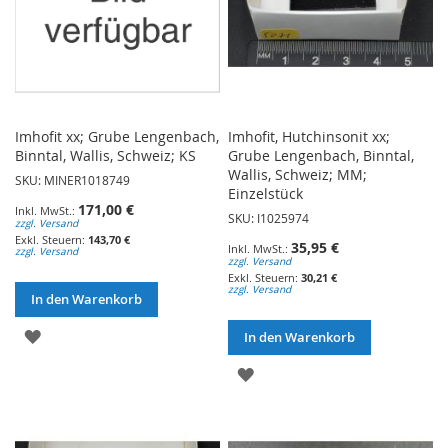
Imhofit xx; Grube Lengenbach,
Imhofit, Hutchinsonit xx;
Binntal, Wallis, Schweiz; KS
Grube Lengenbach, Binntal,
Wallis, Schweiz; MM;
SKU: MINER1018749
Einzelstück
171,00 €
SKU: I1025974
zzgl. Versand
143,70 €
35,95 €
zzgl. Versand
zzgl. Versand
30,21 €
zzgl. Versand
In den Warenkorb
ZUR
In den Warenkorb
WUNSCHLISTE
ZUR
HINZUFÜGEN
WUNSCHLISTE
HINZUFÜGEN