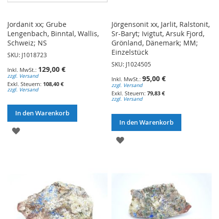
Jordanit xx; Grube
Jörgensonit xx, Jarlit, Ralstonit,
Lengenbach, Binntal, Wallis,
Sr-Baryt; Ivigtut, Arsuk Fjord,
Schweiz; NS
Grönland, Dänemark; MM;
Einzelstück
SKU: J1018723
SKU: J1024505
129,00 €
zzgl. Versand
95,00 €
108,40 €
zzgl. Versand
zzgl. Versand
79,83 €
zzgl. Versand
In den Warenkorb
In den Warenkorb
ZUR
ZUR
WUNSCHLISTE
WUNSCHLISTE
HINZUFÜGEN
HINZUFÜGEN