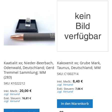
HINZUFÜGEN
HINZUFÜGEN
Kaatialit xx; Nieder-Beerbach,
Kakoxenit xx; Grube Mark,
Odenwald, Deutschland; Gerd
Taunus, Deutschland; MM
Tremmel Sammlung; MM
SKU: C1002714
(283)
8,40 €
SKU: K1022212
zzgl. Versand
7,06 €
20,00 €
zzgl. Versand
zzgl. Versand
16,81 €
zzgl. Versand
In den Warenkorb