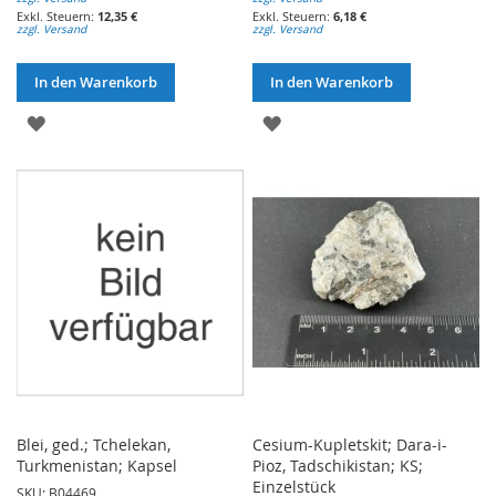
12,35 €
6,18 €
zzgl. Versand
zzgl. Versand
In den Warenkorb
In den Warenkorb
ZUR
ZUR
WUNSCHLISTE
WUNSCHLISTE
HINZUFÜGEN
HINZUFÜGEN
Blei, ged.; Tchelekan,
Cesium-Kupletskit; Dara-i-
Turkmenistan; Kapsel
Pioz, Tadschikistan; KS;
Einzelstück
SKU: B04469