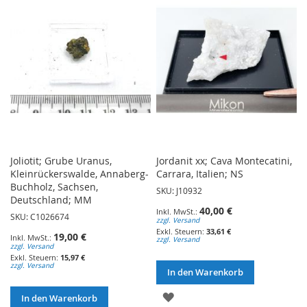
HINZUFÜGEN
HINZUFÜGEN
Joliotit; Grube Uranus,
Jordanit xx; Cava Montecatini,
Kleinrückerswalde, Annaberg-
Carrara, Italien; NS
Buchholz, Sachsen,
SKU: J10932
Deutschland; MM
40,00 €
SKU: C1026674
zzgl. Versand
33,61 €
19,00 €
zzgl. Versand
zzgl. Versand
15,97 €
zzgl. Versand
In den Warenkorb
ZUR
In den Warenkorb