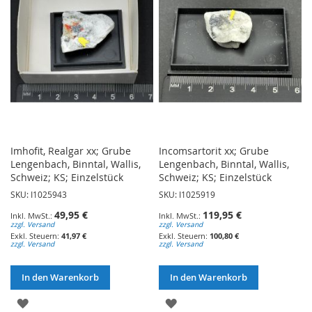
Imhofit, Realgar xx; Grube
Incomsartorit xx; Grube
Lengenbach, Binntal, Wallis,
Lengenbach, Binntal, Wallis,
Schweiz; KS; Einzelstück
Schweiz; KS; Einzelstück
SKU: I1025943
SKU: I1025919
49,95 €
119,95 €
zzgl. Versand
zzgl. Versand
41,97 €
100,80 €
zzgl. Versand
zzgl. Versand
In den Warenkorb
In den Warenkorb
ZUR
ZUR