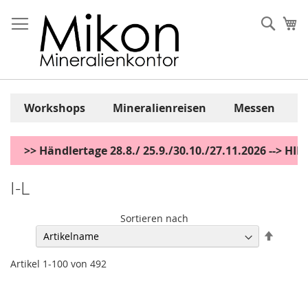
Zum
Inhalt
Sear
Me
springen
Workshops
Mineralienreisen
Messen
>> Händlertage 28.8./ 25.9./30.10./27.11.2026 --> H
I-L
Sortieren nach
Abstei
sortier
Artikel
1
-
100
von
492