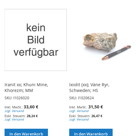
WUNSCHLISTE
WUNSCHLISTE
HINZUFÜGEN
HINZUFÜGEN
Iranit xx; Khuni Mine,
Ixiolit (xx); Väne Ryr,
Khorezm; MM
Schweden; HS
SKU: I1026020
SKU: I1020624
33,60 €
31,50 €
zzgl. Versand
zzgl. Versand
28,24 €
26,47 €
zzgl. Versand
zzgl. Versand
In den Warenkorb
In den Warenkorb