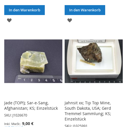
In den Warenkorb
In den Warenkorb
ZUR
ZUR
WUNSCHLISTE
WUNSCHLISTE
HINZUFÜGEN
HINZUFÜGEN
Jade (TOP!); Sar-e-Sang,
Jahnsit xx; Tip Top Mine,
Afghanistan; KS; Einzelstück
South Dakota, USA; Gerd
Tremmel Sammlung; KS;
SKU: J1026670
Einzelstück
9,00 €
SKU: J1025991