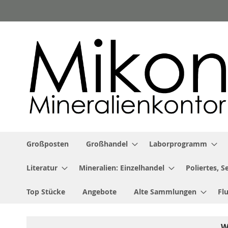
Zum
Inhalt
springen
Großposten
Großhandel
Laborprogramm
Literatur
Mineralien: Einzelhandel
Poliertes, 
Top Stücke
Angebote
Alte Sammlungen
Fl
W