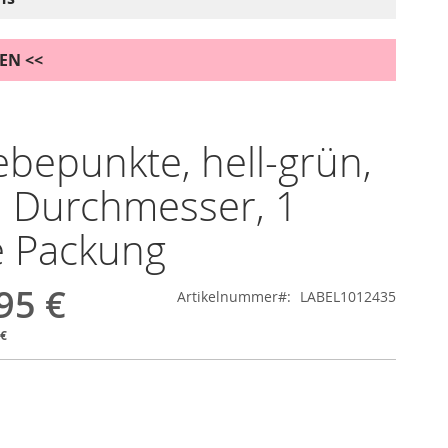
DEN <<
ebepunkte, hell-grün,
 Durchmesser, 1
e Packung
95 €
Artikelnummer
LABEL1012435
 €