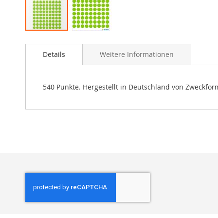
Zum
Anfang
Details
Weitere Informationen
der
Bildgalerie
springen
540 Punkte. Hergestellt in Deutschland von Zweckfor