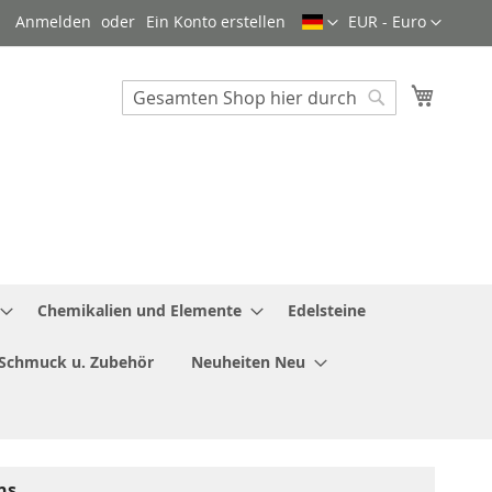
Sprache
Währung
Anmelden
Ein Konto erstellen
EUR - Euro
Mein W
Search
Search
Chemikalien und Elemente
Edelsteine
Schmuck u. Zubehör
Neuheiten Neu
ns