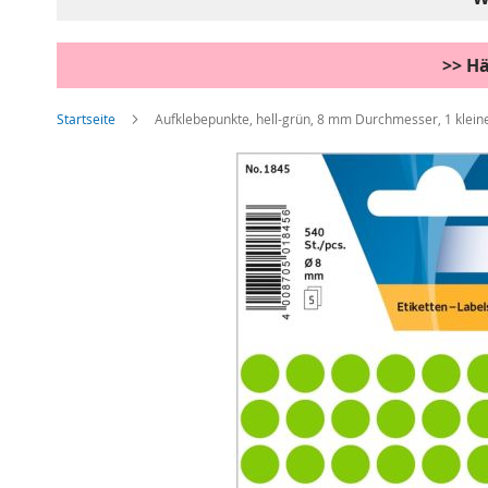
>> Hä
Startseite
Aufklebepunkte, hell-grün, 8 mm Durchmesser, 1 klei
Zum
Ende
der
Bildgalerie
springen