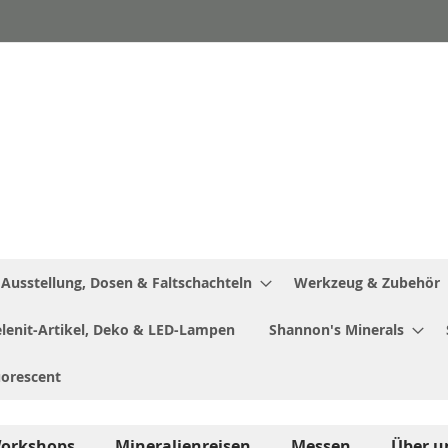
Ausstellung, Dosen & Faltschachteln
Werkzeug & Zubehör
Selenit-Artikel, Deko & LED-Lampen
Shannon's Minerals
uorescent
orkshops
Mineralienreisen
Messen
Über u