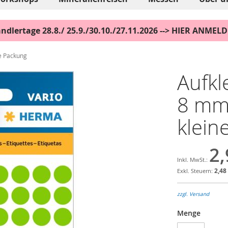
ndlertage 28.8./ 25.9./30.10./27.11.2026 --> HIER ANMEL
ne Packung
Aufkl
8 mm
klein
2,
2,48
zzgl. Versand
Menge