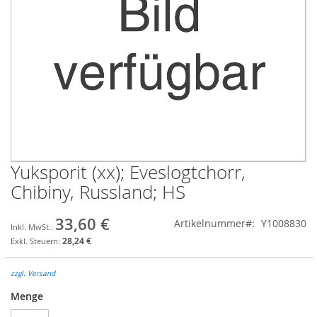
Yuksporit (xx); Eveslogtchorr,
Zum
Anfang
Chibiny, Russland; HS
der
Bildgalerie
33,60 €
Artikelnummer
Y1008830
springen
28,24 €
zzgl. Versand
Menge