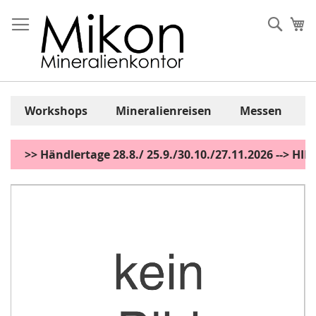
Zum
Inhalt
Sear
Me
springen
Workshops
Mineralienreisen
Messen
>> Händlertage 28.8./ 25.9./30.10./27.11.2026 --> H
Zum
Ende
der
Bildgalerie
springen