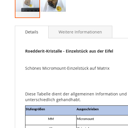
Zum
Anfang
Details
Weitere Informationen
der
Bildgalerie
springen
Roedderit-Kristalle - Einzelstück aus der Eifel
Schönes Micromount-Einzelstück auf Matrix
Diese Tabelle dient der allgemeinen Information un
unterschiedlich gehandhabt.
Stufengrößen
Ausgeschrieben
MM
Micromount