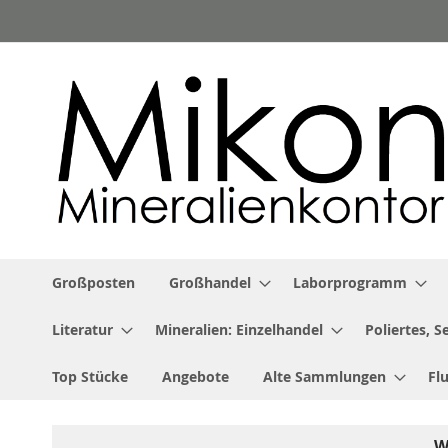
Zum
Inhalt
springen
Großposten
Großhandel
Laborprogramm
Literatur
Mineralien: Einzelhandel
Poliertes, 
Top Stücke
Angebote
Alte Sammlungen
Fl
W