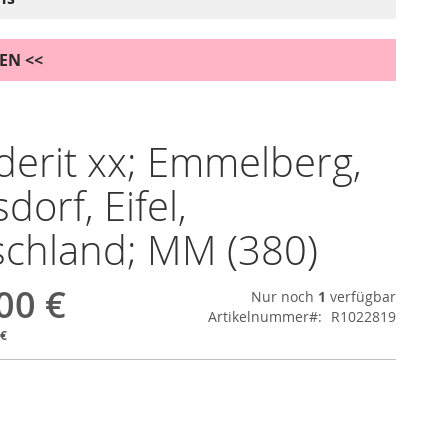
DEN <<
erit xx; Emmelberg,
dorf, Eifel,
chland; MM (380)
00 €
Nur noch
1
verfügbar
Artikelnummer
R1022819
 €