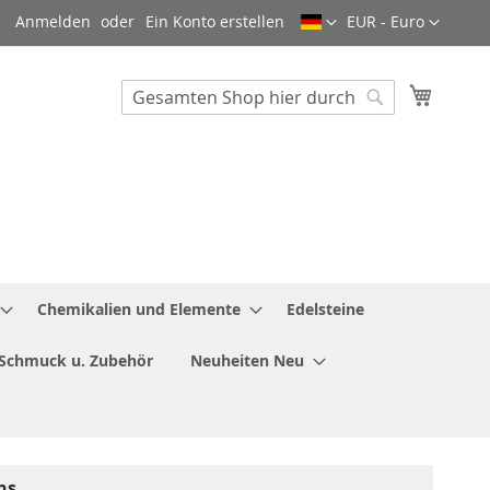
Sprache
Währung
Anmelden
Ein Konto erstellen
EUR - Euro
Mein W
Search
Search
Chemikalien und Elemente
Edelsteine
Schmuck u. Zubehör
Neuheiten Neu
ns