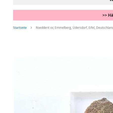
>> Hä
Startseite
Roedderit xx; Emmelberg, Üdersdorf, Eifel, Deutschlan
Zum
Ende
der
Bildgalerie
springen