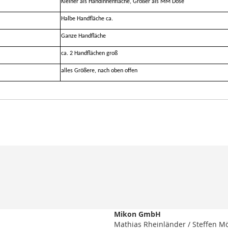
Kleiner als Handinnenfläche, Größer als MM Dose
Halbe Handfläche ca.
Ganze Handfläche
ca. 2 Handflächen groß
alles Größere, nach oben offen
Mikon GmbH
Mathias Rheinländer / Steffen M