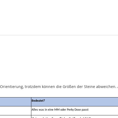
d Orientierung, trotzdem können die Größen der Steine abweiche
Bedeutet?
Alles was in eine MM oder Perky Dose passt