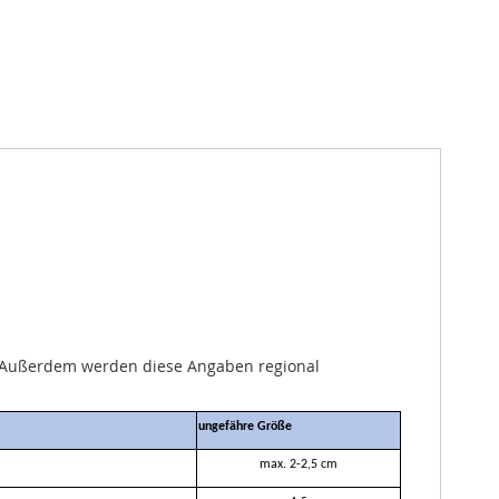
n. Außerdem werden diese Angaben regional
ungefähre
Größe
max. 2-2,5 cm