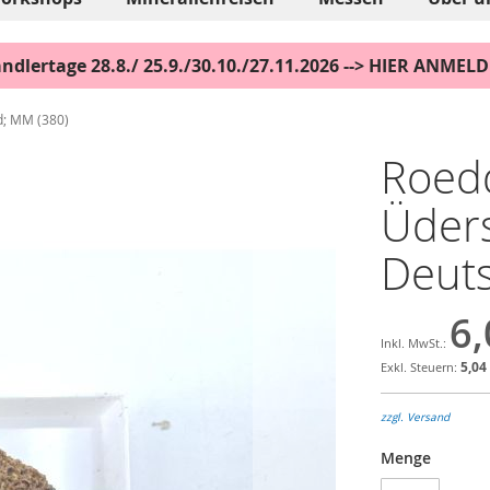
ndlertage 28.8./ 25.9./30.10./27.11.2026 --> HIER ANMEL
d; MM (380)
Roedd
Üders
Deuts
6,
5,04
zzgl. Versand
Menge