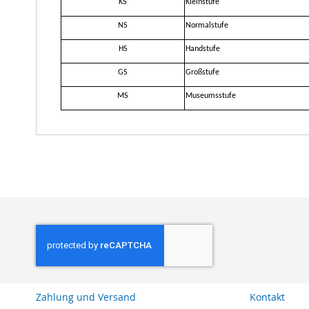
KS
Kleinstufe
NS
Normalstufe
HS
Handstufe
GS
Großstufe
MS
Museumsstufe
Zahlung und Versand
Kontakt