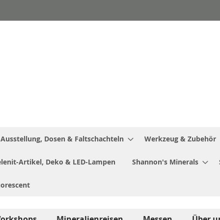
Ausstellung, Dosen & Faltschachteln
Werkzeug & Zubehör
Selenit-Artikel, Deko & LED-Lampen
Shannon's Minerals
uorescent
orkshops
Mineralienreisen
Messen
Über u