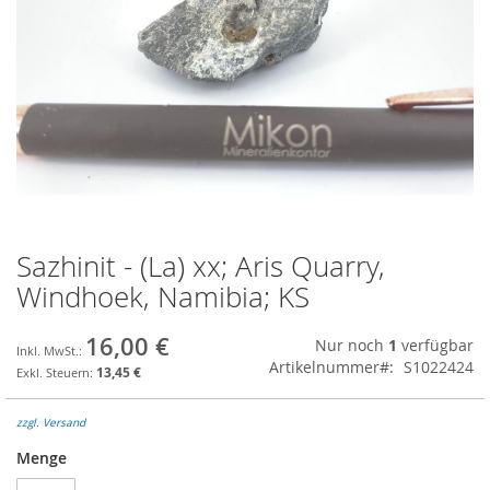
Sazhinit - (La) xx; Aris Quarry,
Zum
Anfang
Windhoek, Namibia; KS
der
Bildgalerie
16,00 €
Nur noch
1
verfügbar
springen
Artikelnummer
S1022424
13,45 €
zzgl. Versand
Menge