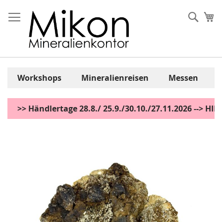
Zum
Inhalt
Sear
Me
springen
Workshops
Mineralienreisen
Messen
>> Händlertage 28.8./ 25.9./30.10./27.11.2026 --> H
Zum
Ende
der
Bildgalerie
springen