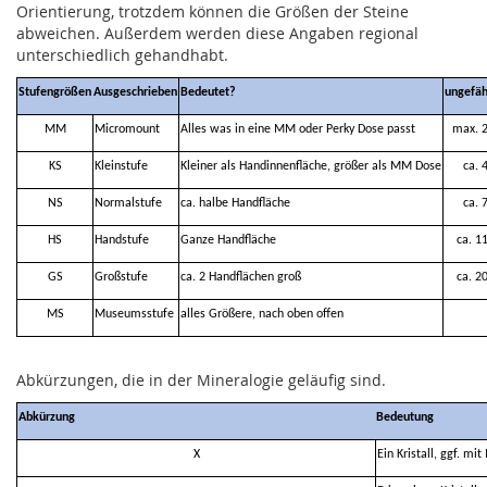
Orientierung, trotzdem können die Größen der Steine
abweichen. Außerdem werden diese Angaben regional
unterschiedlich gehandhabt.
Stufengrößen
Ausgeschrieben
Bedeutet?
ungefäh
MM
Micromount
Alles was in eine MM oder Perky Dose passt
max. 
KS
Kleinstufe
Kleiner als Handinnenfläche, größer als MM Dose
ca. 
NS
Normalstufe
ca. halbe Handfläche
ca. 
HS
Handstufe
Ganze Handfläche
ca. 1
GS
Großstufe
ca. 2 Handflächen groß
ca. 2
MS
Museumsstufe
alles Größere, nach oben offen
Abkürzungen, die in der Mineralogie geläufig sind.
Abkürzung
Bedeutung
X
Ein Kristall, ggf. mit