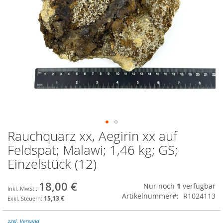
Rauchquarz xx, Aegirin xx auf
Zum
Anfang
Feldspat; Malawi; 1,46 kg; GS;
der
Einzelstück (12)
Bildgalerie
springen
18,00 €
Nur noch
1
verfügbar
Artikelnummer
R1024113
15,13 €
zzgl. Versand