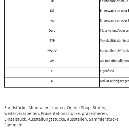
xx
Erkennbare Kristalle
(X)
Eingewachsen oder 
(xx)
Eingewachsen oder 
Derb
Massive und/oder a
TYP
Typlokalität der Ers
KWUV
Kurzwellen-UV-Reak
UV
UV-Reaktion allgem
E
Eigenfund
U
Unikat (einzigartige
Fundstücke, Mineralien, kaufen, Online Shop, Stufen,
weiterverarbeiten, Präsentationsstücke, präsentieren,
Einzelstück, Ausstellungsstücke, ausstellen, Sammlerstücke,
Sammeln