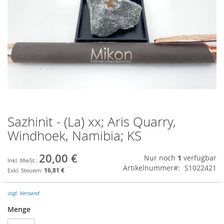
Sazhinit - (La) xx; Aris Quarry,
Zum
Anfang
Windhoek, Namibia; KS
der
Bildgalerie
20,00 €
Nur noch
1
verfügbar
springen
Artikelnummer
S1022421
16,81 €
zzgl. Versand
Menge