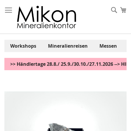
Zum
Inhalt
Sear
Me
springen
Workshops
Mineralienreisen
Messen
>> Händlertage 28.8./ 25.9./30.10./27.11.2026 --> H
Zum
Ende
der
Bildgalerie
springen