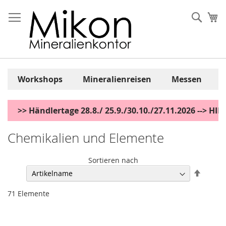
Zum
Inhalt
Sear
Me
springen
Workshops
Mineralienreisen
Messen
>> Händlertage 28.8./ 25.9./30.10./27.11.2026 --> H
Chemikalien und Elemente
Sortieren nach
Abstei
sortier
71
Elemente