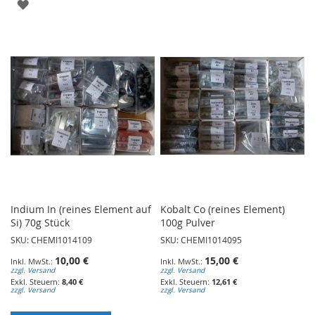
ZUR
WUNSCHLISTE
WUNSCHLISTE
HINZUFÜGEN
HINZUFÜGEN
Indium In (reines Element auf
Kobalt Co (reines Element)
Si) 70g Stück
100g Pulver
SKU: CHEMI1014109
SKU: CHEMI1014095
10,00 €
15,00 €
zzgl. Versand
zzgl. Versand
8,40 €
12,61 €
zzgl. Versand
zzgl. Versand