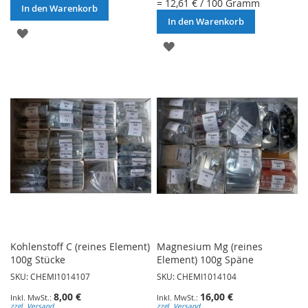
= 12,61 € / 100 Gramm
In den Warenkorb
In den Warenkorb
ZUR
ZUR
WUNSCHLISTE
WUNSCHLISTE
HINZUFÜGEN
HINZUFÜGEN
Kohlenstoff C (reines Element)
Magnesium Mg (reines
100g Stücke
Element) 100g Späne
SKU: CHEMI1014107
SKU: CHEMI1014104
8,00 €
16,00 €
zzgl. Versand
zzgl. Versand