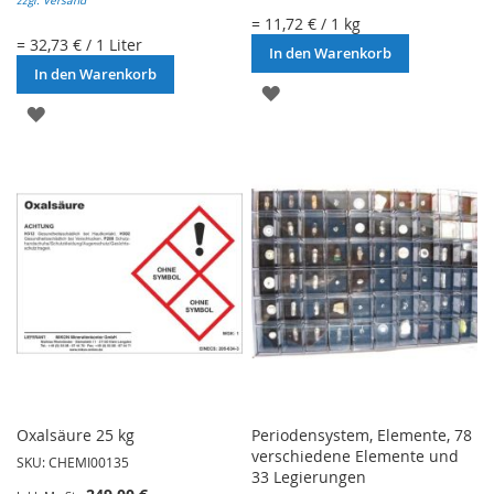
zzgl. Versand
= 11,72 € / 1 kg
= 32,73 € / 1 Liter
In den Warenkorb
In den Warenkorb
ZUR
ZUR
WUNSCHLISTE
WUNSCHLISTE
HINZUFÜGEN
HINZUFÜGEN
Oxalsäure 25 kg
Periodensystem, Elemente, 78
verschiedene Elemente und
SKU: CHEMI00135
33 Legierungen