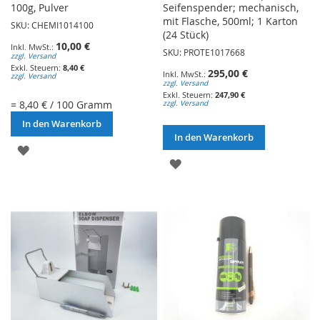
100g, Pulver
Seifenspender; mechanisch,
mit Flasche, 500ml; 1 Karton
SKU: CHEMI1014100
(24 Stück)
10,00 €
SKU: PROTE1017668
zzgl. Versand
8,40 €
295,00 €
zzgl. Versand
zzgl. Versand
247,90 €
= 8,40 € / 100 Gramm
zzgl. Versand
In den Warenkorb
In den Warenkorb
ZUR
ZUR
WUNSCHLISTE
WUNSCHLISTE
HINZUFÜGEN
HINZUFÜGEN