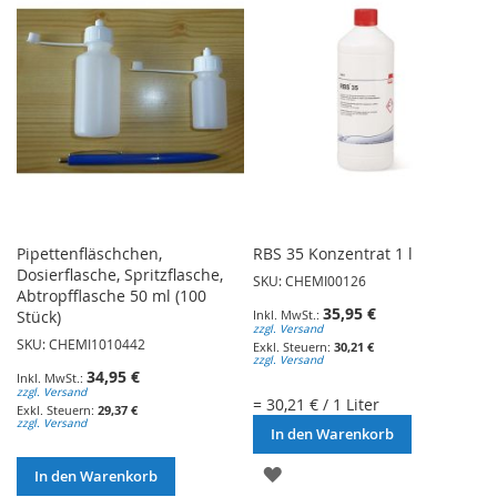
HINZUFÜGEN
Pipettenfläschchen,
RBS 35 Konzentrat 1 l
Dosierflasche, Spritzflasche,
SKU: CHEMI00126
Abtropfflasche 50 ml (100
35,95 €
Stück)
zzgl. Versand
SKU: CHEMI1010442
30,21 €
zzgl. Versand
34,95 €
zzgl. Versand
= 30,21 € / 1 Liter
29,37 €
zzgl. Versand
In den Warenkorb
ZUR
In den Warenkorb