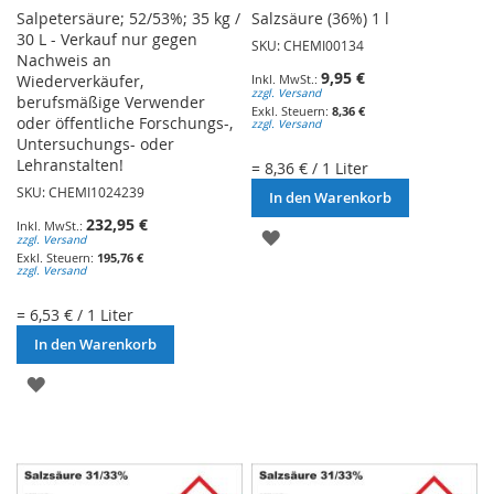
Salpetersäure; 52/53%; 35 kg /
Salzsäure (36%) 1 l
30 L - Verkauf nur gegen
SKU: CHEMI00134
Nachweis an
9,95 €
Wiederverkäufer,
zzgl. Versand
berufsmäßige Verwender
8,36 €
oder öffentliche Forschungs-,
zzgl. Versand
Untersuchungs- oder
Lehranstalten!
= 8,36 € / 1 Liter
SKU: CHEMI1024239
In den Warenkorb
232,95 €
ZUR
zzgl. Versand
195,76 €
zzgl. Versand
WUNSCHLISTE
HINZUFÜGEN
= 6,53 € / 1 Liter
In den Warenkorb
ZUR
WUNSCHLISTE
HINZUFÜGEN