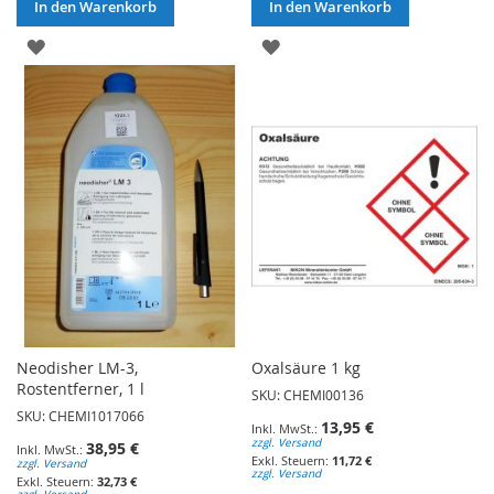
In den Warenkorb
In den Warenkorb
ZUR
ZUR
WUNSCHLISTE
WUNSCHLISTE
HINZUFÜGEN
HINZUFÜGEN
Neodisher LM-3,
Oxalsäure 1 kg
Rostentferner, 1 l
SKU: CHEMI00136
SKU: CHEMI1017066
13,95 €
zzgl. Versand
38,95 €
11,72 €
zzgl. Versand
zzgl. Versand
32,73 €