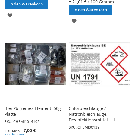
= 21,01 € / 100 Gramm
In den Warenkorb
In den Warenkorb
ZUR
ZUR
WUNSCHLISTE
WUNSCHLISTE
HINZUFÜGEN
HINZUFÜGEN
Blei Pb (reines Element) 50g
Chlorbleichlauge /
Platte
Natronbleichlauge,
Desinfektionsmittel, 1 l
SKU: CHEMI1014102
SKU: CHEMI00139
7,00 €
zzgl. Versand