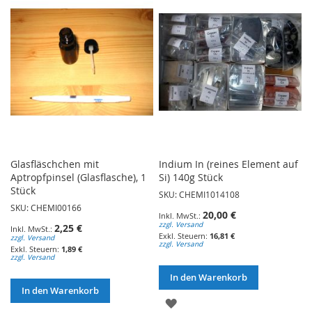
HINZUFÜGEN
HINZUFÜGEN
Glasfläschchen mit
Indium In (reines Element auf
Aptropfpinsel (Glasflasche), 1
Si) 140g Stück
Stück
SKU: CHEMI1014108
SKU: CHEMI00166
20,00 €
zzgl. Versand
2,25 €
16,81 €
zzgl. Versand
zzgl. Versand
1,89 €
zzgl. Versand
In den Warenkorb
In den Warenkorb
ZUR