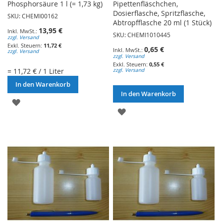
Phosphorsäure 1 l (= 1,73 kg)
Pipettenfläschchen,
Dosierflasche, Spritzflasche,
SKU: CHEMI00162
Abtropfflasche 20 ml (1 Stück)
13,95 €
SKU: CHEMI1010445
zzgl. Versand
11,72 €
0,65 €
zzgl. Versand
zzgl. Versand
0,55 €
= 11,72 € / 1 Liter
zzgl. Versand
In den Warenkorb
In den Warenkorb
ZUR
ZUR
WUNSCHLISTE
WUNSCHLISTE
HINZUFÜGEN
HINZUFÜGEN