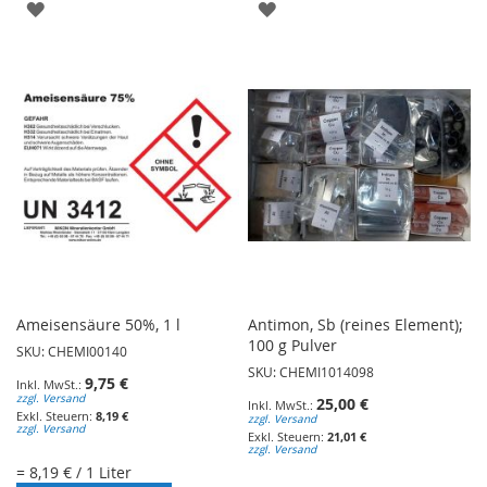
ZUR
ZUR
WUNSCHLISTE
WUNSCHLISTE
HINZUFÜGEN
HINZUFÜGEN
Ameisensäure 50%, 1 l
Antimon, Sb (reines Element);
100 g Pulver
SKU: CHEMI00140
SKU: CHEMI1014098
9,75 €
zzgl. Versand
25,00 €
8,19 €
zzgl. Versand
zzgl. Versand
21,01 €
zzgl. Versand
= 8,19 € / 1 Liter