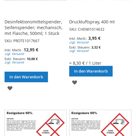
Desinfektionsmittelspender,
Druckluftspray, 400 ml
Seifenspender; mechanisch,
SKU: CHEMI1014632
mit Flasche, 500ml; 1 Stück
3,95 €
SKU: PROTE1017667
zzgl. Versand
3,32 €
12,95 €
zzgl. Versand
zzgl. Versand
10,88 €
= 8,30 € / 1 Liter
zzgl. Versand
In den Warenkorb
In den Warenkorb
ZUR
ZUR
WUNSCHLISTE
WUNSCHLISTE
HINZUFÜGEN
HINZUFÜGEN