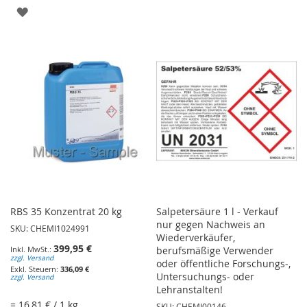
WUNSCHLISTE
ZUR
HINZUFÜGEN
WUNSCHLISTE
HINZUFÜGEN
RBS 35 Konzentrat 20 kg
Salpetersäure 1 l - Verkauf
nur gegen Nachweis an
SKU: CHEMI1024991
Wiederverkäufer,
399,95 €
berufsmäßige Verwender
zzgl. Versand
oder öffentliche Forschungs-,
336,09 €
Untersuchungs- oder
zzgl. Versand
Lehranstalten!
= 16,81 € / 1 kg
SKU: CHEMI00146