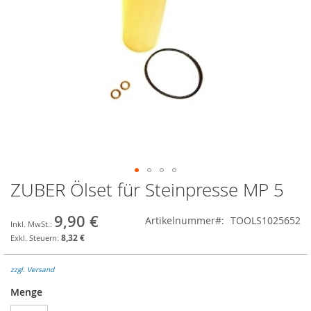
ZUBER Ölset für Steinpresse MP 5
Zum
Anfang
der
9,90 €
Artikelnummer
TOOLS1025652
Bildgalerie
8,32 €
springen
zzgl. Versand
Menge