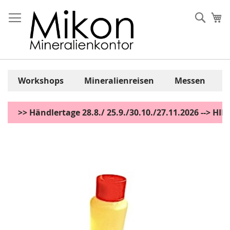
Zum
Inhalt
Sear
Me
springen
Workshops
Mineralienreisen
Messen
>> Händlertage 28.8./ 25.9./30.10./27.11.2026 --> H
Zum
Ende
der
Bildgalerie
springen