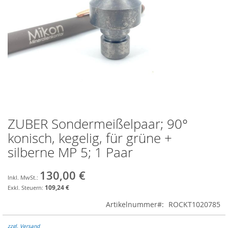
ZUBER Sondermeißelpaar; 90°
Zum
Anfang
konisch, kegelig, für grüne +
der
silberne MP 5; 1 Paar
Bildgalerie
springen
130,00 €
109,24 €
Artikelnummer
ROCKT1020785
zzgl. Versand