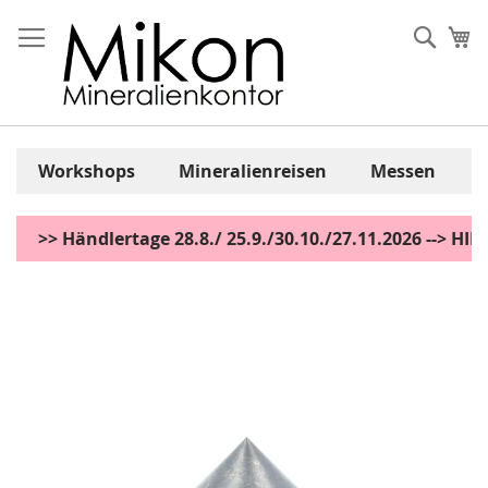
Zum
Inhalt
Sear
Me
springen
Workshops
Mineralienreisen
Messen
>> Händlertage 28.8./ 25.9./30.10./27.11.2026 --> H
Zum
Ende
der
Bildgalerie
springen