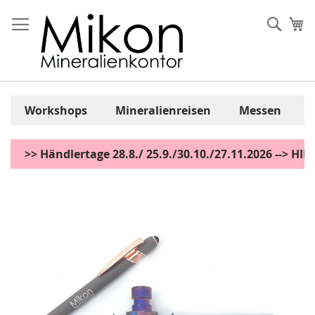
Zum
Inhalt
Sear
Me
springen
Workshops
Mineralienreisen
Messen
>> Händlertage 28.8./ 25.9./30.10./27.11.2026 --> H
Zum
Ende
der
Bildgalerie
springen