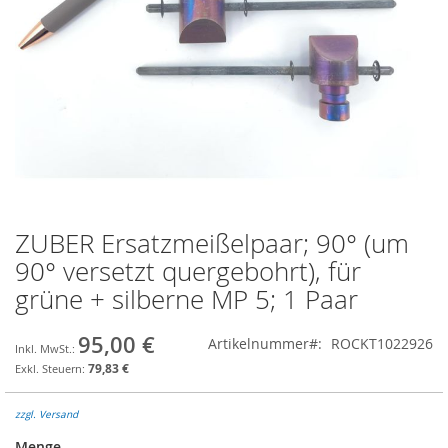
ZUBER Ersatzmeißelpaar; 90° (um
Zum
Anfang
90° versetzt quergebohrt), für
der
grüne + silberne MP 5; 1 Paar
Bildgalerie
springen
95,00 €
Artikelnummer
ROCKT1022926
79,83 €
zzgl. Versand
Menge