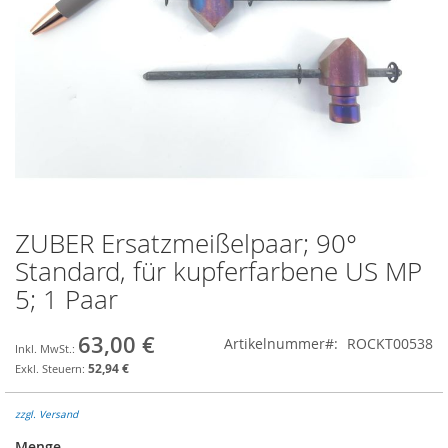
ZUBER Ersatzmeißelpaar; 90°
Zum
Anfang
Standard, für kupferfarbene US MP
der
5; 1 Paar
Bildgalerie
springen
63,00 €
Artikelnummer
ROCKT00538
52,94 €
zzgl. Versand
Menge