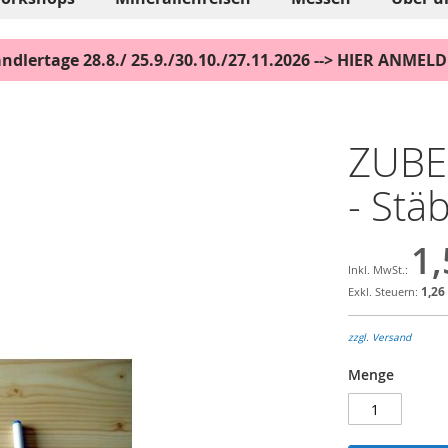
ndlertage 28.8./ 25.9./30.10./27.11.2026 --> HIER ANMEL
ZUBE
- Stä
1,
1,26
zzgl. Versand
Menge