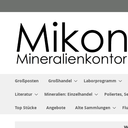
Zum
Inhalt
springen
Großposten
Großhandel
Laborprogramm
Literatur
Mineralien: Einzelhandel
Poliertes, 
Top Stücke
Angebote
Alte Sammlungen
Fl
W