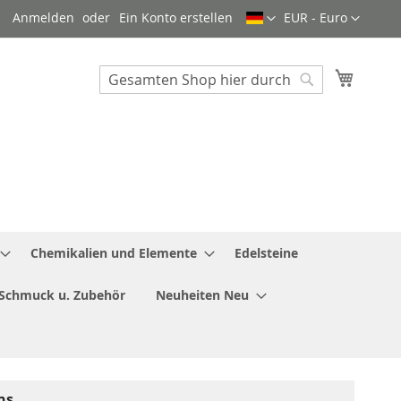
Sprache
Währung
Anmelden
Ein Konto erstellen
EUR - Euro
Mein W
Search
Search
Chemikalien und Elemente
Edelsteine
Schmuck u. Zubehör
Neuheiten Neu
ns