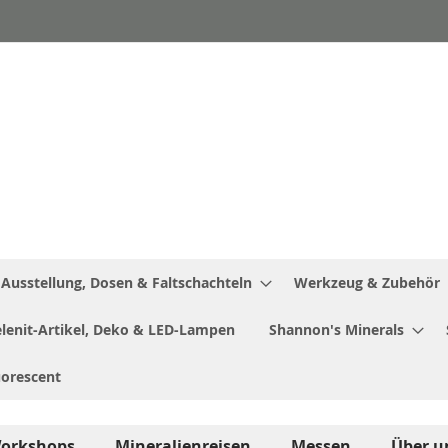
Ausstellung, Dosen & Faltschachteln
Werkzeug & Zubehör
Selenit-Artikel, Deko & LED-Lampen
Shannon's Minerals
uorescent
orkshops
Mineralienreisen
Messen
Über u