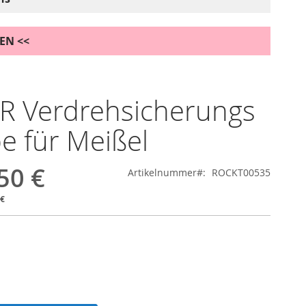
DEN <<
R Verdrehsicherungs
be für Meißel
50 €
Artikelnummer
ROCKT00535
 €