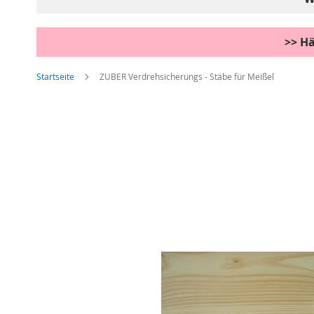
>> Hä
Startseite
ZUBER Verdrehsicherungs - Stäbe für Meißel
Zum
Ende
der
Bildgalerie
springen