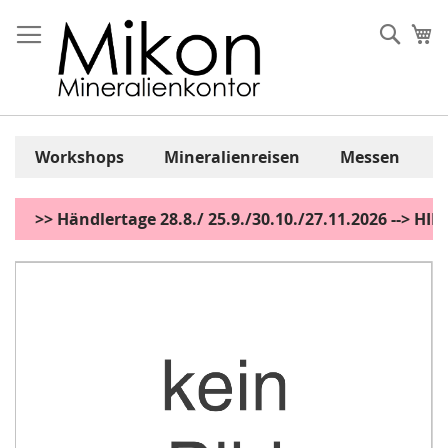
Zum
Inhalt
Sear
Me
springen
Workshops
Mineralienreisen
Messen
>> Händlertage 28.8./ 25.9./30.10./27.11.2026 --> H
Zum
Ende
der
Bildgalerie
springen