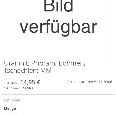
Uraninit; Pribram, Böhmen,
Zum
Anfang
Tschechien; MM
der
Bildgalerie
14,95 €
Artikelnummer
U18906
springen
12,56 €
zzgl. Versand
Menge