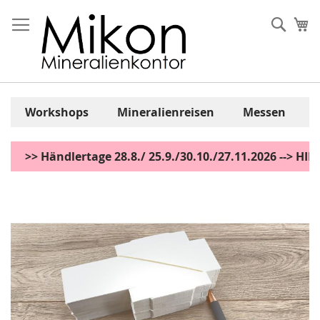
Zum
Inhalt
Sear
Me
springen
Workshops
Mineralienreisen
Messen
>> Händlertage 28.8./ 25.9./30.10./27.11.2026 --> H
Zum
Ende
der
Bildgalerie
springen