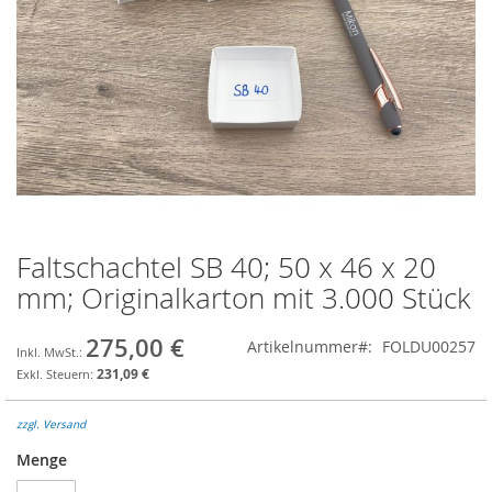
Faltschachtel SB 40; 50 x 46 x 20
Zum
Anfang
mm; Originalkarton mit 3.000 Stück
der
Bildgalerie
275,00 €
Artikelnummer
FOLDU00257
springen
231,09 €
zzgl. Versand
Menge