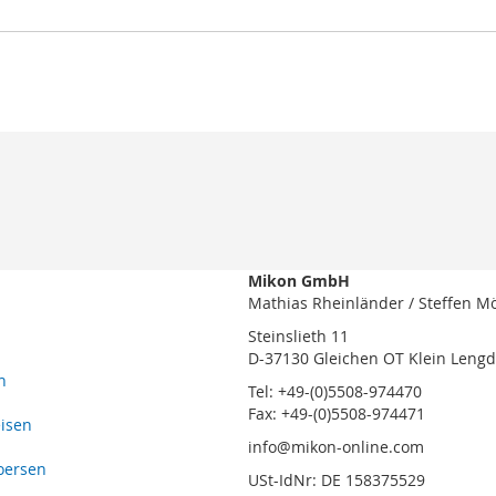
Mikon GmbH
Mathias Rheinländer / Steffen M
Steinslieth 11
D-37130 Gleichen OT Klein Leng
n
Tel: +49-(0)5508-974470
Fax: +49-(0)5508-974471
eisen
info@mikon-online.com
oersen
USt-IdNr: DE 158375529