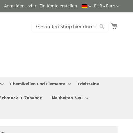
Sprache
Währung
Anmelden
Ein Konto erstellen
EUR - Euro
Mein W
Search
Search
Chemikalien und Elemente
Edelsteine
Schmuck u. Zubehör
Neuheiten Neu
ns