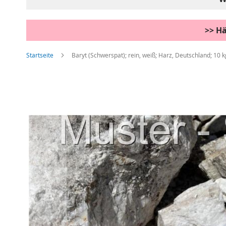
>> Hä
Startseite
Baryt (Schwerspat); rein, weiß; Harz, Deutschland; 10 k
Zum
Ende
der
Bildgalerie
springen