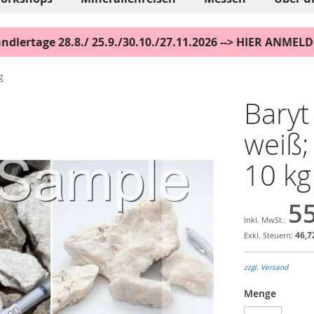
ndlertage 28.8./ 25.9./30.10./27.11.2026 --> HIER ANMEL
g
Baryt
weiß;
10 kg
55
46,7
zzgl. Versand
Menge