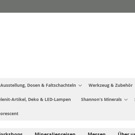
Ausstellung, Dosen & Faltschachteln
Werkzeug & Zubehör
Selenit-Artikel, Deko & LED-Lampen
Shannon's Minerals
uorescent
orkshops
Mineralienreisen
Messen
Über u