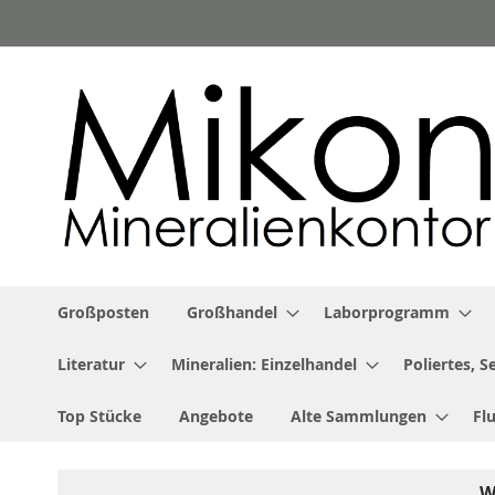
Zum
Inhalt
springen
Großposten
Großhandel
Laborprogramm
Literatur
Mineralien: Einzelhandel
Poliertes, 
Top Stücke
Angebote
Alte Sammlungen
Fl
W