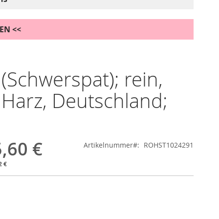
DEN <<
 (Schwerspat); rein,
 Harz, Deutschland;
,60 €
Artikelnummer
ROHST1024291
2 €