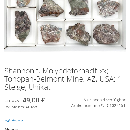
Shannonit, Molybdofornacit xx;
Zum
Anfang
Tonopah-Belmont Mine, AZ, USA; 1
der
Steige; Unikat
Bildgalerie
springen
49,00 €
Nur noch
1
verfügbar
Artikelnummer
C1024151
41,18 €
zzgl. Versand
Menge