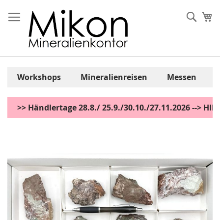
Zum
Inhalt
Sear
Me
springen
Workshops
Mineralienreisen
Messen
>> Händlertage 28.8./ 25.9./30.10./27.11.2026 --> H
Zum
Ende
der
Bildgalerie
springen