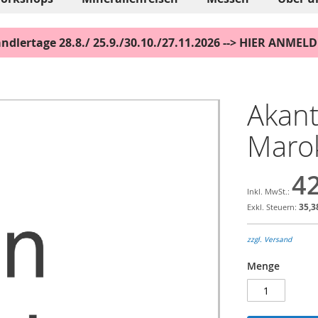
ndlertage 28.8./ 25.9./30.10./27.11.2026 --> HIER ANMEL
Akanth
Maro
42
35,3
zzgl. Versand
Menge