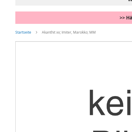
>> Hä
Startseite
Akanthit xx; Imiter, Marokko; MM
Zum
Ende
der
Bildgalerie
springen