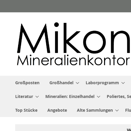
Zum
Inhalt
springen
Großposten
Großhandel
Laborprogramm
Literatur
Mineralien: Einzelhandel
Poliertes, 
Top Stücke
Angebote
Alte Sammlungen
Fl
W