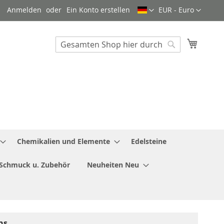
Sprache
Währung
Anmelden
Ein Konto erstellen
EUR - Euro
Mein W
Search
Search
Chemikalien und Elemente
Edelsteine
Schmuck u. Zubehör
Neuheiten Neu
ns