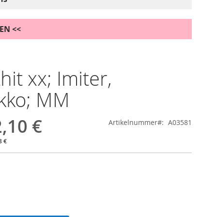
DEN <<
it xx; Imiter,
kko; MM
,10 €
Artikelnummer
A03581
8 €