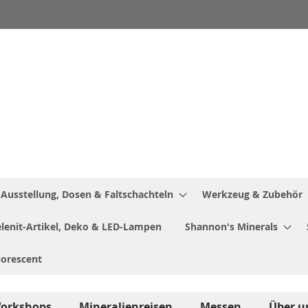
Ausstellung, Dosen & Faltschachteln
Werkzeug & Zubehör
Selenit-Artikel, Deko & LED-Lampen
Shannon's Minerals
uorescent
orkshops
Mineralienreisen
Messen
Über u