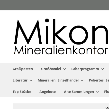
Zum
Inhalt
springen
Großposten
Großhandel
Laborprogramm
Literatur
Mineralien: Einzelhandel
Poliertes, 
Top Stücke
Angebote
Alte Sammlungen
Fl
W