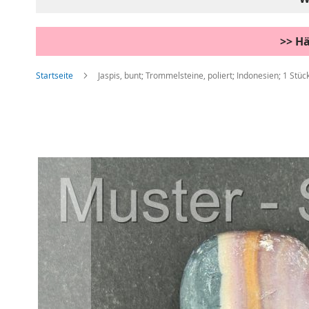
>> Hä
Startseite
Jaspis, bunt; Trommelsteine, poliert; Indonesien; 1 Stüc
Zum
Ende
der
Bildgalerie
springen