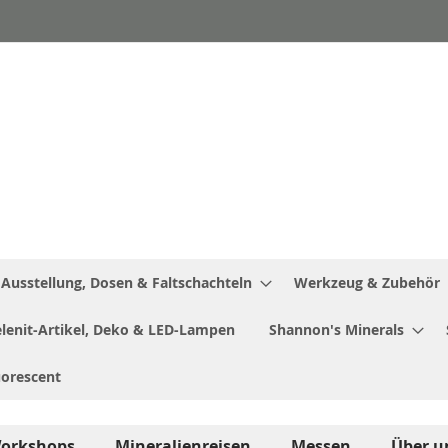
Ausstellung, Dosen & Faltschachteln
Werkzeug & Zubehör
Selenit-Artikel, Deko & LED-Lampen
Shannon's Minerals
uorescent
orkshops
Mineralienreisen
Messen
Über u