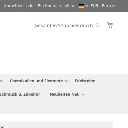
Sprache
Währung
Anmelden
Ein Konto erstellen
EUR - Euro
Mein W
Search
Search
Chemikalien und Elemente
Edelsteine
Schmuck u. Zubehör
Neuheiten Neu
ns