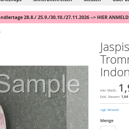
ndlertage 28.8./ 25.9./30.10./27.11.2026 --> HIER ANMEL
k
Jaspis
Tromm
Indon
1,
1,64
zzgl. Versand
Menge