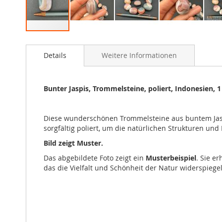
Zum
Anfang
Details
Weitere Informationen
der
Bildgalerie
springen
Bunter Jaspis, Trommelsteine, poliert, Indonesien, 1
Diese wunderschönen Trommelsteine aus buntem Jasp
sorgfältig poliert, um die natürlichen Strukturen u
Bild zeigt Muster.
Das abgebildete Foto zeigt ein
Musterbeispiel
. Sie e
das die Vielfalt und Schönheit der Natur widerspiegel