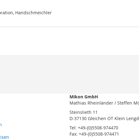
koration, Handschmeichler
Mikon GmbH
Mathias Rheinländer / Steffen M
Steinslieth 11
D-37130 Gleichen OT Klein Leng
n
Tel: +49-(0)5508-974470
Fax: +49-(0)5508-974471
eisen