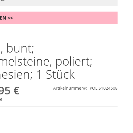
DEN <<
, bunt;
elsteine, poliert;
esien; 1 Stück
95 €
Artikelnummer
POLIS1024508
 €