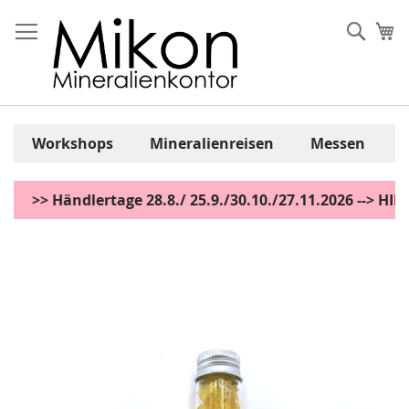
Zum
Inhalt
Sear
Me
springen
Workshops
Mineralienreisen
Messen
>> Händlertage 28.8./ 25.9./30.10./27.11.2026 --> H
Zum
Ende
der
Bildgalerie
springen