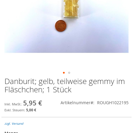
Danburit; gelb, teilweise gemmy im
Zum
Anfang
Fläschchen; 1 Stück
der
Bildgalerie
5,95 €
Artikelnummer
ROUGH1022195
springen
5,00 €
zzgl. Versand