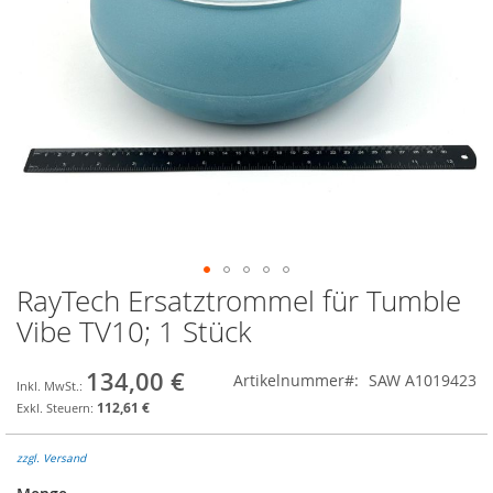
RayTech Ersatztrommel für Tumble
Zum
Anfang
Vibe TV10; 1 Stück
der
Bildgalerie
134,00 €
Artikelnummer
SAW A1019423
springen
112,61 €
zzgl. Versand