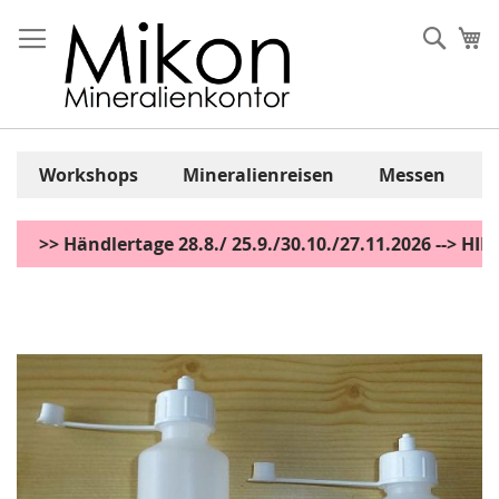
Zum
Inhalt
Sear
Me
springen
Workshops
Mineralienreisen
Messen
>> Händlertage 28.8./ 25.9./30.10./27.11.2026 --> H
Zum
Ende
der
Bildgalerie
springen