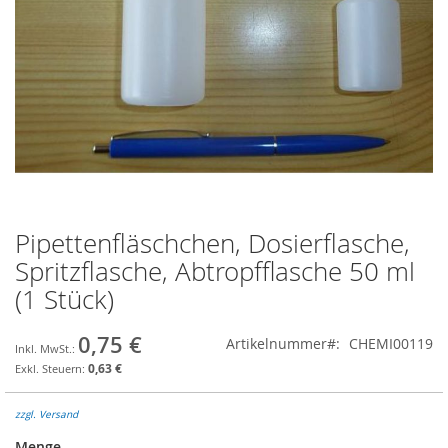
Pipettenfläschchen, Dosierflasche,
Zum
Anfang
Spritzflasche, Abtropfflasche 50 ml
der
(1 Stück)
Bildgalerie
springen
0,75 €
Artikelnummer
CHEMI00119
0,63 €
zzgl. Versand
Menge