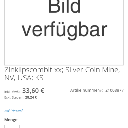
Zinklipscombit xx; Silver Coin Mine,
Zum
Anfang
NV, USA; KS
der
Bildgalerie
33,60 €
Artikelnummer
Z1008877
springen
28,24 €
zzgl. Versand
Menge