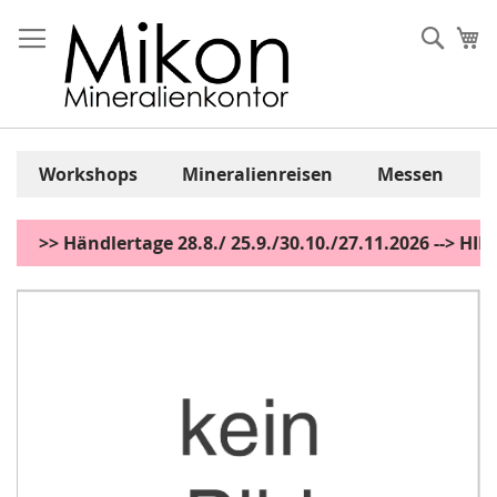
Zum
Inhalt
Sear
Me
springen
Workshops
Mineralienreisen
Messen
>> Händlertage 28.8./ 25.9./30.10./27.11.2026 --> H
Zum
Ende
der
Bildgalerie
springen