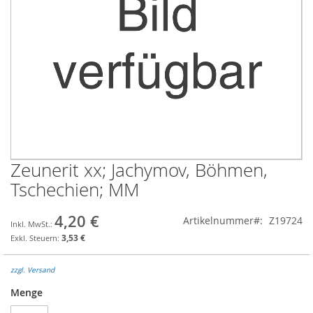
Zeunerit xx; Jachymov, Böhmen,
Zum
Anfang
Tschechien; MM
der
Bildgalerie
4,20 €
Artikelnummer
Z19724
springen
3,53 €
zzgl. Versand
Menge