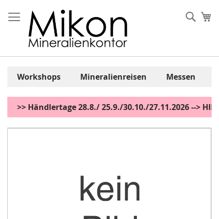
Zum
Inhalt
Sear
Me
springen
Workshops
Mineralienreisen
Messen
>> Händlertage 28.8./ 25.9./30.10./27.11.2026 --> H
Zum
Ende
der
Bildgalerie
springen