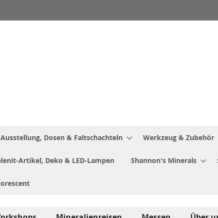
Ausstellung, Dosen & Faltschachteln
Werkzeug & Zubehör
Selenit-Artikel, Deko & LED-Lampen
Shannon's Minerals
uorescent
orkshops
Mineralienreisen
Messen
Über u