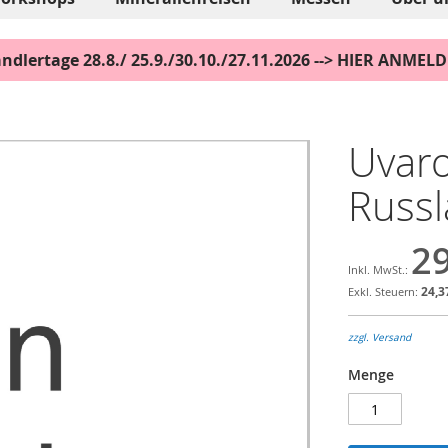
ndlertage 28.8./ 25.9./30.10./27.11.2026 --> HIER ANMEL
Uvaro
Russl
29
24,3
zzgl. Versand
Menge