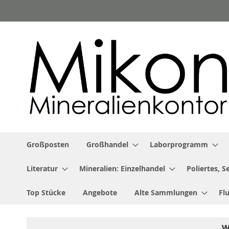
Zum
Inhalt
springen
Großposten
Großhandel
Laborprogramm
Literatur
Mineralien: Einzelhandel
Poliertes, 
Top Stücke
Angebote
Alte Sammlungen
Fl
W