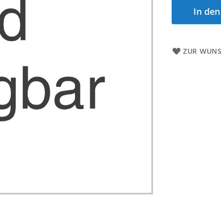
In de
ZUR WUNS