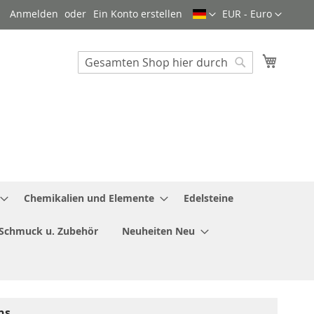
Sprache
Währung
Anmelden
Ein Konto erstellen
EUR - Euro
Mein W
Search
Search
Chemikalien und Elemente
Edelsteine
Schmuck u. Zubehör
Neuheiten Neu
ns