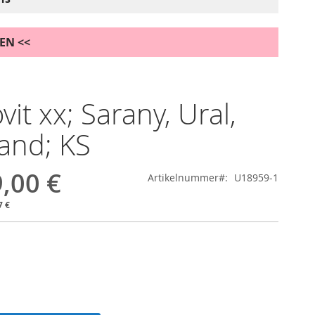
DEN <<
vit xx; Sarany, Ural,
and; KS
,00 €
Artikelnummer
U18959-1
7 €