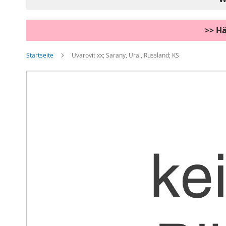
>> Hä
Startseite
Uvarovit xx; Sarany, Ural, Russland; KS
Zum
Ende
der
Bildgalerie
springen