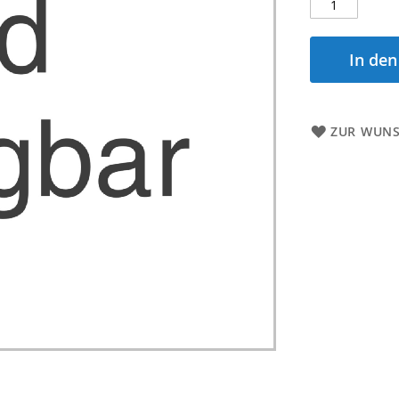
In de
ZUR WUNS