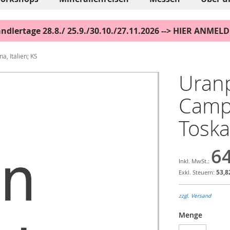
ndlertage 28.8./ 25.9./30.10./27.11.2026 --> HIER ANMEL
a, Italien; KS
Uranp
Campo
Toska
64
53,8
zzgl. Versand
Menge