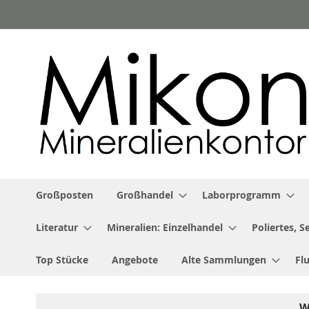
Zum
Inhalt
springen
Großposten
Großhandel
Laborprogramm
Literatur
Mineralien: Einzelhandel
Poliertes, 
Top Stücke
Angebote
Alte Sammlungen
Fl
W