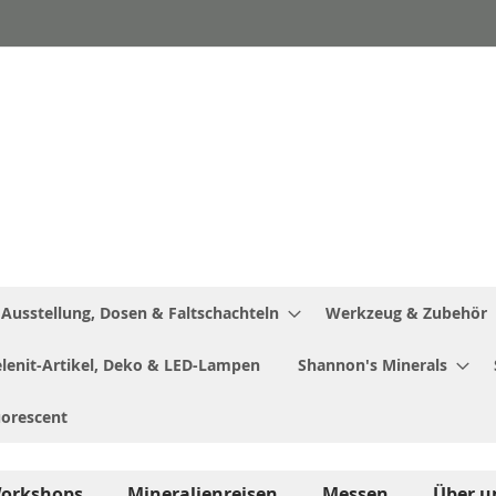
Ausstellung, Dosen & Faltschachteln
Werkzeug & Zubehör
Selenit-Artikel, Deko & LED-Lampen
Shannon's Minerals
uorescent
orkshops
Mineralienreisen
Messen
Über u