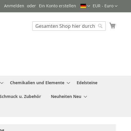
Sprache
Währung
Anmelden
Ein Konto erstellen
EUR - Euro
Mein W
Search
Search
Chemikalien und Elemente
Edelsteine
Schmuck u. Zubehör
Neuheiten Neu
ns