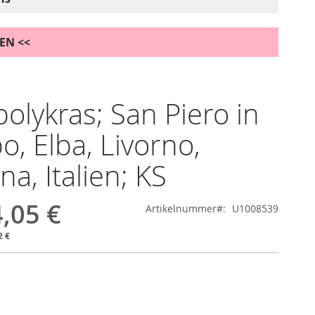
DEN <<
olykras; San Piero in
, Elba, Livorno,
na, Italien; KS
,05 €
Artikelnummer
U1008539
2 €