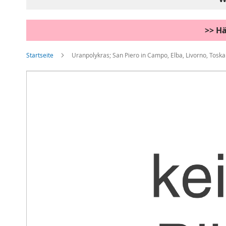
>> Hä
Startseite
Uranpolykras; San Piero in Campo, Elba, Livorno, Toskan
Zum
Ende
der
Bildgalerie
springen