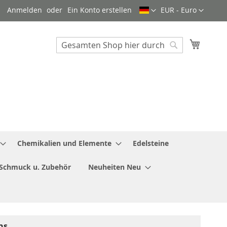
Sprache
Währung
Anmelden
Ein Konto erstellen
EUR - Euro
Mein W
Search
Search
Chemikalien und Elemente
Edelsteine
Schmuck u. Zubehör
Neuheiten Neu
ns