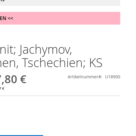
DEN <<
nit; Jachymov,
n, Tschechien; KS
,80 €
Artikelnummer
U18900
7 €