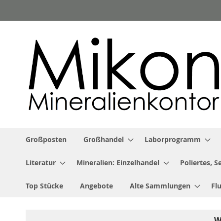
Zum
Inhalt
springen
Großposten
Großhandel
Laborprogramm
Literatur
Mineralien: Einzelhandel
Poliertes, 
Top Stücke
Angebote
Alte Sammlungen
Fl
W