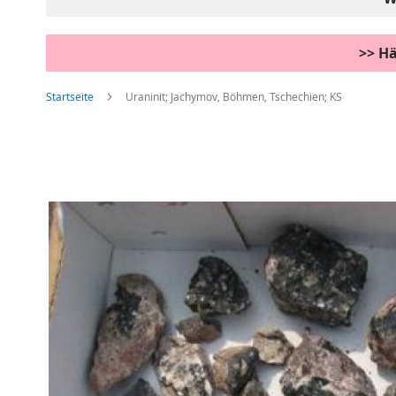
>> Hä
Startseite
Uraninit; Jachymov, Böhmen, Tschechien; KS
Zum
Ende
der
Bildgalerie
springen