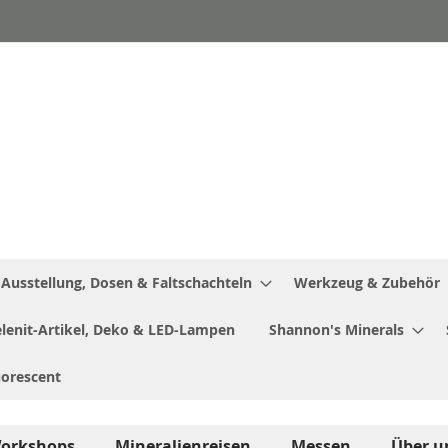
Ausstellung, Dosen & Faltschachteln
Werkzeug & Zubehör
Selenit-Artikel, Deko & LED-Lampen
Shannon's Minerals
uorescent
orkshops
Mineralienreisen
Messen
Über u