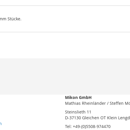
2 mm Stücke.
Mikon GmbH
Mathias Rheinländer / Steffen M
Steinslieth 11
D-37130 Gleichen OT Klein Leng
n
Tel: +49-(0)5508-974470