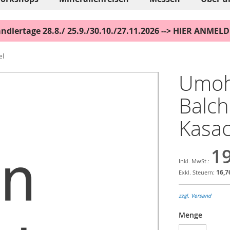
ndlertage 28.8./ 25.9./30.10./27.11.2026 --> HIER ANMEL
el
Umoho
Balch
Kasac
19
16,7
zzgl. Versand
Menge