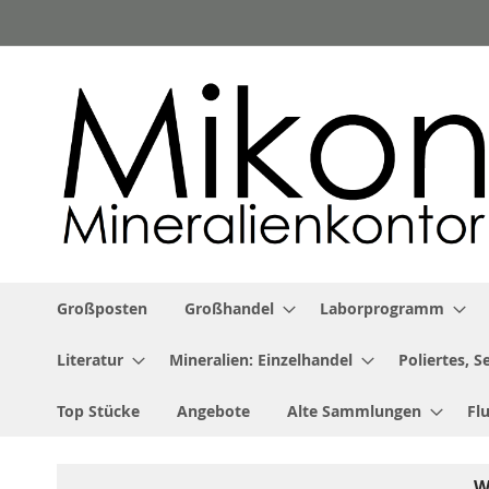
Zum
Inhalt
springen
Großposten
Großhandel
Laborprogramm
Literatur
Mineralien: Einzelhandel
Poliertes, 
Top Stücke
Angebote
Alte Sammlungen
Fl
W