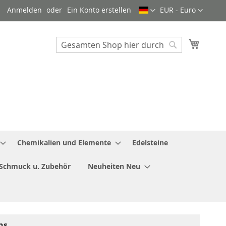
Sprache
Währung
Anmelden
Ein Konto erstellen
EUR - Euro
Mein W
Search
Search
Chemikalien und Elemente
Edelsteine
Schmuck u. Zubehör
Neuheiten Neu
ns