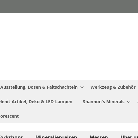
Ausstellung, Dosen & Faltschachteln
Werkzeug & Zubehör
Selenit-Artikel, Deko & LED-Lampen
Shannon's Minerals
uorescent
orkshops
Mineralienreisen
Messen
Über u