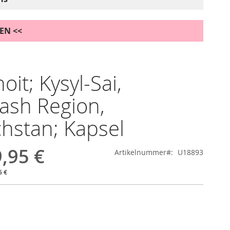
DEN <<
it; Kysyl-Sai,
ash Region,
hstan; Kapsel
,95 €
Artikelnummer
U18893
6 €