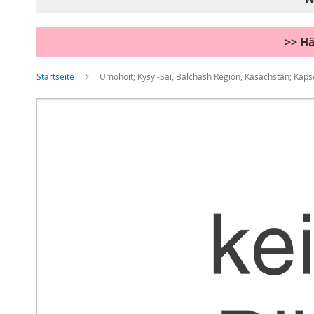
>> Hä
Startseite
Umohoit; Kysyl-Sai, Balchash Region, Kasachstan; Kaps
Zum
Ende
der
Bildgalerie
springen