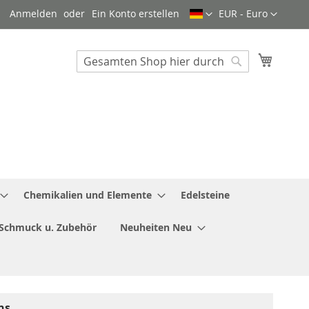
Sprache
Währung
Anmelden
Ein Konto erstellen
EUR - Euro
Mein W
Search
Search
Chemikalien und Elemente
Edelsteine
Schmuck u. Zubehör
Neuheiten Neu
ns