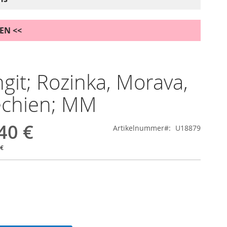
DEN <<
it; Rozinka, Morava,
echien; MM
40 €
Artikelnummer
U18879
 €