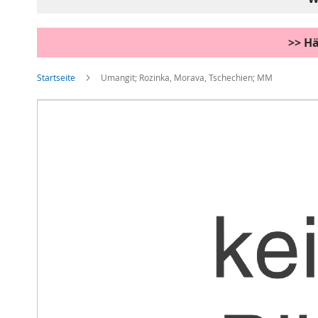
>> Hä
Startseite
Umangit; Rozinka, Morava, Tschechien; MM
Zum
Ende
der
Bildgalerie
springen