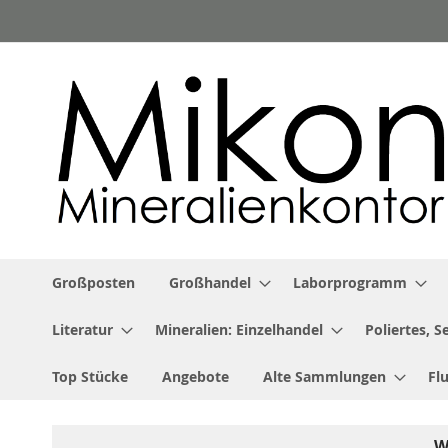
Zum
Inhalt
springen
Großposten
Großhandel
Laborprogramm
Literatur
Mineralien: Einzelhandel
Poliertes, 
Top Stücke
Angebote
Alte Sammlungen
Fl
W