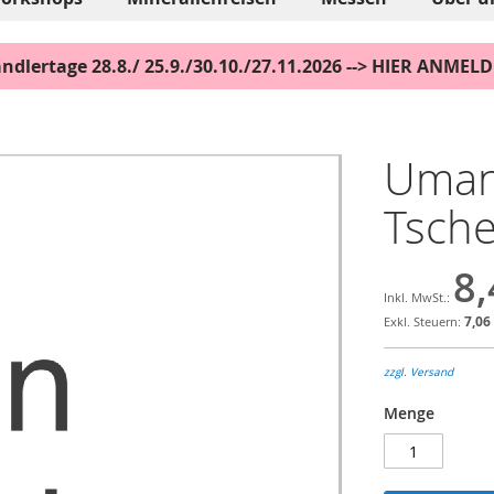
ndlertage 28.8./ 25.9./30.10./27.11.2026 --> HIER ANMEL
Umang
Tsch
8,
7,06
zzgl. Versand
Menge