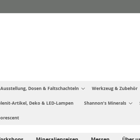
Ausstellung, Dosen & Faltschachteln
Werkzeug & Zubehör
Selenit-Artikel, Deko & LED-Lampen
Shannon's Minerals
uorescent
orkshops
Mineralienreisen
Messen
Über u