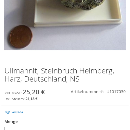
Ullmannit; Steinbruch Heimberg,
Zum
Anfang
Harz, Deutschland; NS
der
Bildgalerie
25,20 €
Artikelnummer
U1017030
springen
21,18 €
zzgl. Versand
Menge