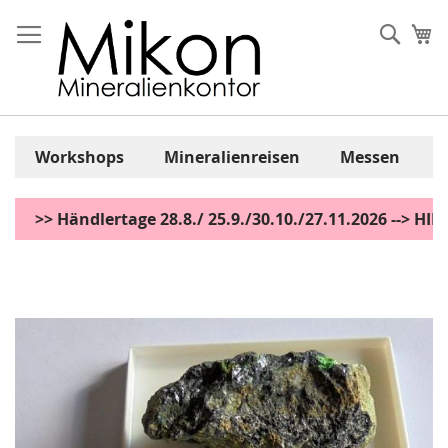
Zum
Inhalt
Sear
Me
springen
Workshops
Mineralienreisen
Messen
>> Händlertage 28.8./ 25.9./30.10./27.11.2026 --> H
Zum
Ende
der
Bildgalerie
springen