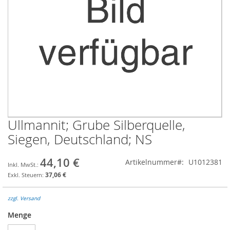
Ullmannit; Grube Silberquelle,
Zum
Anfang
Siegen, Deutschland; NS
der
Bildgalerie
44,10 €
Artikelnummer
U1012381
springen
37,06 €
zzgl. Versand
Menge