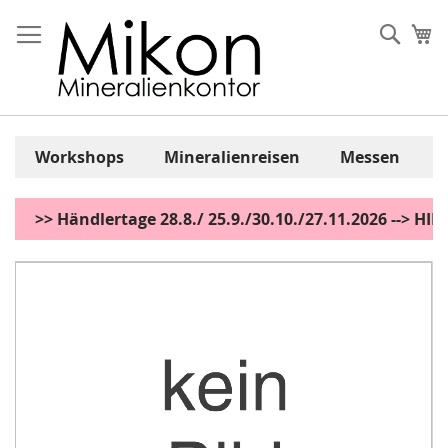
Zum
Inhalt
Sear
Me
springen
Workshops
Mineralienreisen
Messen
>> Händlertage 28.8./ 25.9./30.10./27.11.2026 --> H
Zum
Ende
der
Bildgalerie
springen