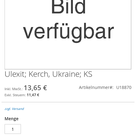
Ulexit; Kerch, Ukraine; KS
Zum
Anfang
der
13,65 €
Artikelnummer
U18870
Bildgalerie
11,47 €
springen
zzgl. Versand
Menge