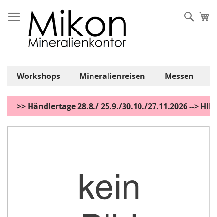
Zum
Inhalt
Sear
Me
springen
Workshops
Mineralienreisen
Messen
>> Händlertage 28.8./ 25.9./30.10./27.11.2026 --> H
Zum
Ende
der
Bildgalerie
springen