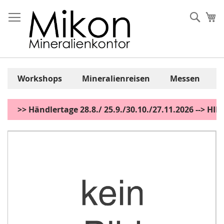
Zum
Inhalt
Sear
Me
springen
Workshops
Mineralienreisen
Messen
>> Händlertage 28.8./ 25.9./30.10./27.11.2026 --> H
Zum
Ende
der
Bildgalerie
springen