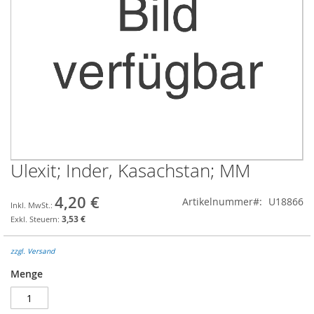
Ulexit; Inder, Kasachstan; MM
Zum
Anfang
der
4,20 €
Artikelnummer
U18866
Bildgalerie
3,53 €
springen
zzgl. Versand
Menge