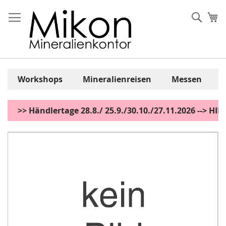
Zum
Inhalt
Sear
Me
springen
Workshops
Mineralienreisen
Messen
>> Händlertage 28.8./ 25.9./30.10./27.11.2026 --> H
Zum
Ende
der
Bildgalerie
springen