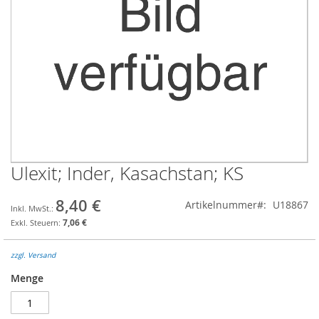
Ulexit; Inder, Kasachstan; KS
Zum
Anfang
der
8,40 €
Artikelnummer
U18867
Bildgalerie
7,06 €
springen
zzgl. Versand
Menge