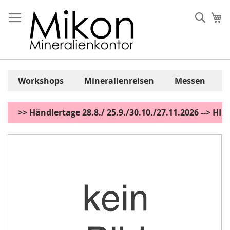
Zum
Inhalt
Sear
Me
springen
Workshops
Mineralienreisen
Messen
>> Händlertage 28.8./ 25.9./30.10./27.11.2026 --> H
Zum
Ende
der
Bildgalerie
springen