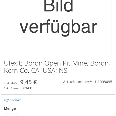
Ulexit; Boron Open Pit Mine, Boron,
Zum
Anfang
Kern Co. CA, USA; NS
der
Bildgalerie
9,45 €
Artikelnummer
U1008495
springen
7,94 €
zzgl. Versand
Menge